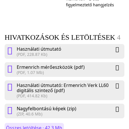
figyelmeztető hangjelzés
HIVATKOZÁSOK ÉS LETÖLTÉSEK
4
Használati útmutató
(PDF, 228.87 Kb)
Ermenrich mérőeszközök (pdf)
(PDF, 1.07 Mb)
Használati útmutató: Ermenrich Verk LL60
digitális szintező (pdf)
(PDF, 414.82 Kb)
Nagyfelbontású képek (zip)
(ZIP, 40.6 Mb)
Összes letöltése · 42.3 Mb