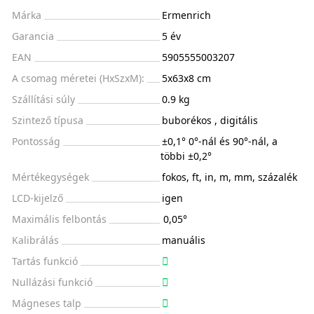
Márka
Ermenrich
Garancia
5 év
EAN
5905555003207
A csomag méretei (HxSzxM):
5x63x8 cm
Szállítási súly
0.9 kg
Szintező típusa
buborékos , digitális
Pontosság
±0,1° 0°-nál és 90°-nál, a
többi ±0,2°
Mértékegységek
fokos, ft, in, m, mm, százalék
LCD-kijelző
igen
Maximális felbontás
0,05°
Kalibrálás
manuális
Tartás funkció
Nullázási funkció
Mágneses talp