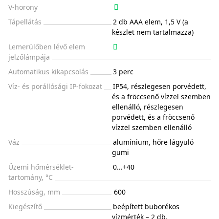
V-horony
Tápellátás
2 db AAA elem, 1,5 V (a
készlet nem tartalmazza)
Lemerülőben lévő elem
jelzőlámpája
Automatikus kikapcsolás
3 perc
Víz- és porállósági IP-fokozat
IP54, részlegesen porvédett,
és a fröccsenő vízzel szemben
ellenálló, részlegesen
porvédett, és a fröccsenő
vízzel szemben ellenálló
Váz
alumínium, hőre lágyuló
gumi
Üzemi hőmérséklet-
0...+40
tartomány, °C
Hosszúság, mm
600
Kiegészítő
beépített buborékos
vízmérték – 2 db,