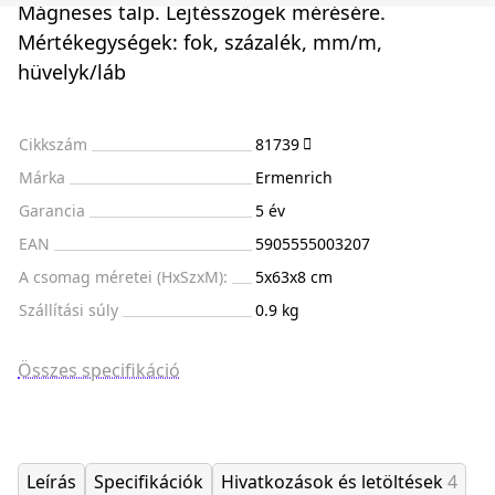
Mágneses talp. Lejtésszögek mérésére.
Mértékegységek: fok, százalék, mm/m,
hüvelyk/láb
Cikkszám
81739
Márka
Ermenrich
Garancia
5 év
EAN
5905555003207
A csomag méretei (HxSzxM):
5x63x8 cm
Szállítási súly
0.9 kg
Összes specifikáció
Leírás
Specifikációk
Hivatkozások és letöltések
4