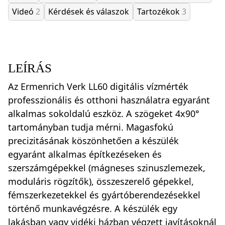
Videó
2
Kérdések és válaszok
Tartozékok
3
LEÍRÁS
Az Ermenrich Verk LL60 digitális vízmérték
professzionális és otthoni használatra egyaránt
alkalmas sokoldalú eszköz. A szögeket 4x90°
tartományban tudja mérni. Magasfokú
precizitásának köszönhetően a készülék
egyaránt alkalmas építkezéseken és
szerszámgépekkel (mágneses szinuszlemezek,
moduláris rögzítők), összeszerelő gépekkel,
fémszerkezetekkel és gyártóberendezésekkel
történő munkavégzésre. A készülék egy
lakásban vagy vidéki házban végzett javításoknál