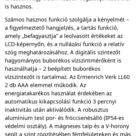
is hasznos.
Számos hasznos funkció szolgálja a kényelmét –
a figyelmeztető hangjelzés, a tartás funkció,
amely „befagyasztja” a leolvasott értékeket az
LCD-képernyőn, és a nullázási funkció a relatív
szög meghatározásához. A digitális szintezőt
hagyományos buborékos vízszintmérőként is
használhatja – 2 beépített buborékos
vízszintezőt is tartalmaz. Az Ermenrich Verk LL60
2 db AAA elemmel működik. Az
energiatakarékos használat érdekében az
automatikus kikapcsolási funkció 3 percnyi
inaktivitás után aktiválódik. A robusztus
alumínium test por- és fröccsenésálló (IP54-es
védelmi osztály). A mágneses talp és a V-horony
segít a szint rögzítésében fémfelületeken és más