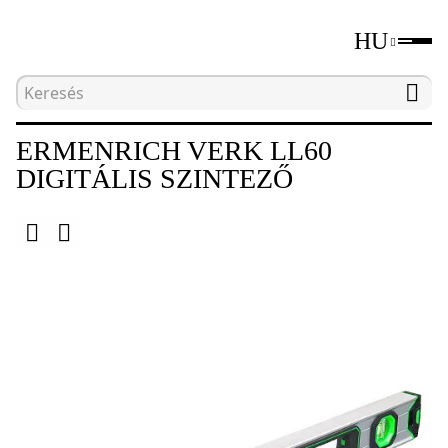
HU
Kezdőlap
Katalógus
Digitális szintezők és szö
ERMENRICH VERK LL60
DIGITÁLIS SZINTEZŐ