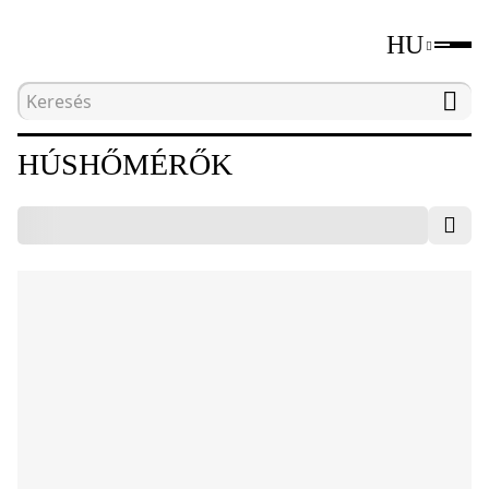
HU
Kezdőlap
Katalógus
Húshőmérők
HÚSHŐMÉRŐK