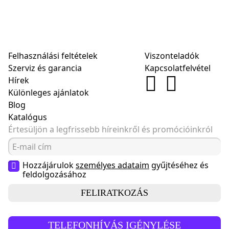
Felhasználási feltételek
Viszonteladók
Szerviz és garancia
Kapcsolatfelvétel
Hírek
Különleges ajánlatok
Blog
Katalógus
Értesüljön a legfrissebb híreinkről és promócióinkról
Hozzájárulok
személyes adataim
gyűjtéséhez és
feldolgozásához
FELIRATKOZÁS
TELEFONHÍVÁS IGÉNYLÉSE