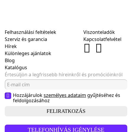
Felhasználási feltételek
Viszonteladók
Szerviz és garancia
Kapcsolatfelvétel
Hírek
Különleges ajánlatok
Blog
Katalógus
Értesüljön a legfrissebb híreinkről és promócióinkról
Hozzájárulok
személyes adataim
gyűjtéséhez és
feldolgozásához
FELIRATKOZÁS
TELEFONHÍVÁS IGÉNYLÉSE