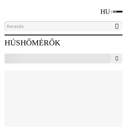
HU
Kezdőlap
Katalógus
Húshőmérők
HÚSHŐMÉRŐK