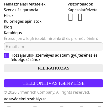
Felhasználási feltételek
Viszonteladók
Szerviz és garancia
Kapcsolatfelvétel
Hírek
Különleges ajánlatok
Blog
Katalógus
Értesüljön a legfrissebb híreinkről és promócióinkról
Hozzájárulok
személyes adataim
gyűjtéséhez és
feldolgozásához
FELIRATKOZÁS
TELEFONHÍVÁS IGÉNYLÉSE
© 2026 Ermenrich Company. All rights reserved.
Adatvédelmi szabályzat