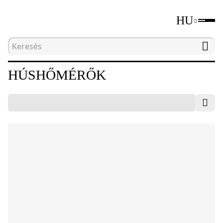
HU
Kezdőlap
Katalógus
Húshőmérők
HÚSHŐMÉRŐK