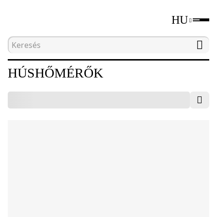
HU
Kezdőlap
Katalógus
Húshőmérők
HÚSHŐMÉRŐK