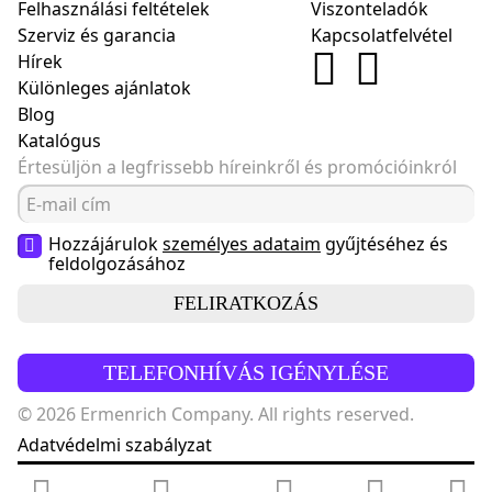
Felhasználási feltételek
Viszonteladók
Szerviz és garancia
Kapcsolatfelvétel
Hírek
Különleges ajánlatok
Blog
Katalógus
Értesüljön a legfrissebb híreinkről és promócióinkról
Hozzájárulok
személyes adataim
gyűjtéséhez és
feldolgozásához
FELIRATKOZÁS
TELEFONHÍVÁS IGÉNYLÉSE
© 2026 Ermenrich Company. All rights reserved.
Adatvédelmi szabályzat