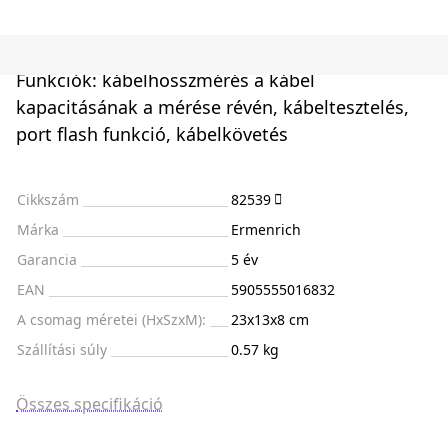
Funkciók: kábelhosszmérés a kábel
kapacitásának a mérése révén, kábeltesztelés,
port flash funkció, kábelkövetés
Cikkszám
82539
Márka
Ermenrich
Garancia
5 év
EAN
5905555016832
A csomag méretei (HxSzxM):
23x13x8 cm
Szállítási súly
0.57 kg
Összes specifikáció