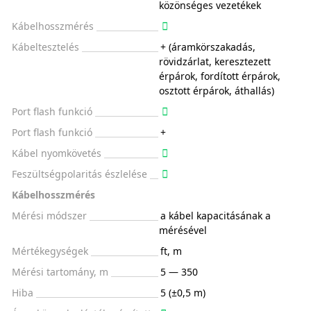
közönséges vezetékek
Kábelhosszmérés
Kábeltesztelés
+ (áramkörszakadás,
rövidzárlat, keresztezett
érpárok, fordított érpárok,
osztott érpárok, áthallás)
Port flash funkció
Port flash funkció
+
Kábel nyomkövetés
Feszültségpolaritás észlelése
Kábelhosszmérés
Mérési módszer
a kábel kapacitásának a
mérésével
Mértékegységek
ft, m
Mérési tartomány, m
5 — 350
Hiba
5 (±0,5 m)