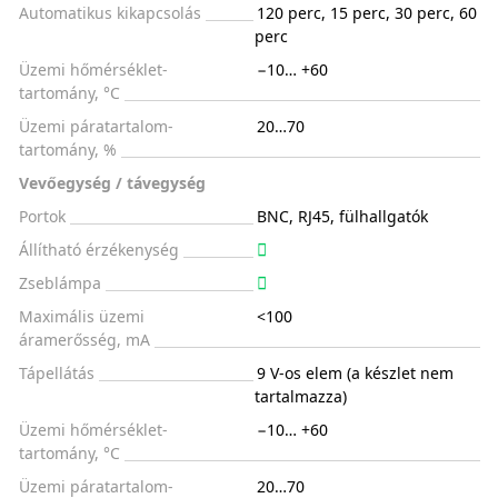
Automatikus kikapcsolás
120 perc, 15 perc, 30 perc, 60
perc
Üzemi hőmérséklet-
−10… +60
tartomány, °C
Üzemi páratartalom-
20…70
tartomány, %
Vevőegység / távegység
Portok
BNC, RJ45, fülhallgatók
Állítható érzékenység
Zseblámpa
Maximális üzemi
<100
áramerősség, mA
Tápellátás
9 V-os elem (a készlet nem
tartalmazza)
Üzemi hőmérséklet-
−10… +60
tartomány, °C
Üzemi páratartalom-
20…70