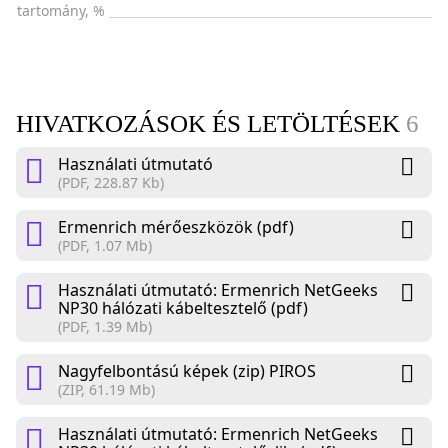
tartomány, %
HIVATKOZÁSOK ÉS LETÖLTÉSEK
6
Használati útmutató
(PDF, 228.87 Kb)
Ermenrich mérőeszközök (pdf)
(PDF, 1.07 Mb)
Használati útmutató: Ermenrich NetGeeks
NP30 hálózati kábeltesztelő (pdf)
(PDF, 1.39 Mb)
Nagyfelbontású képek (zip) PIROS
(ZIP, 61.19 Mb)
Használati útmutató: Ermenrich NetGeeks