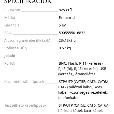
SPECIFIKÁCIÓK
Cikkszám
82539
Márka
Ermenrich
Garancia
5 év
EAN
5905555016832
A csomag méretei (HxSzxM):
23x13x8 cm
Szállítási súly
0.57 kg
Jeladó
Portok
BNC, Flash, RJ11 (keresés),
RJ45 (fő), RJ45 (keresés), USB
(keresés), áramellátás
Követhető kábeltípusok
STP/UTP (CAT5E, CAT6, CAT6A,
CAT7) hálózati kábel, koax
kábel, közönséges vezetékek,
telefonkábel
Tesztelhető kábeltípusok
STP/UTP (CAT5E, CAT6, CAT6A)
hálózati kábel, koax kábel,