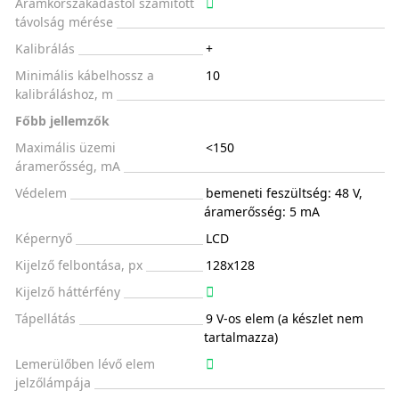
Áramkörszakadástól számított
távolság mérése
Kalibrálás
+
Minimális kábelhossz a
10
kalibráláshoz, m
Főbb jellemzők
Maximális üzemi
<150
áramerősség, mA
Védelem
bemeneti feszültség: 48 V,
áramerősség: 5 mA
Képernyő
LCD
Kijelző felbontása, px
128x128
Kijelző háttérfény
Tápellátás
9 V-os elem (a készlet nem
tartalmazza)
Lemerülőben lévő elem
jelzőlámpája