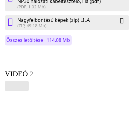
NP30 hálózati kábeltesztelő, lila (pdf)
(PDF, 1.02 Mb)
Nagyfelbontású képek (zip) LILA
(ZIP, 49.18 Mb)
Összes letöltése · 114.08 Mb
VIDEÓ
2