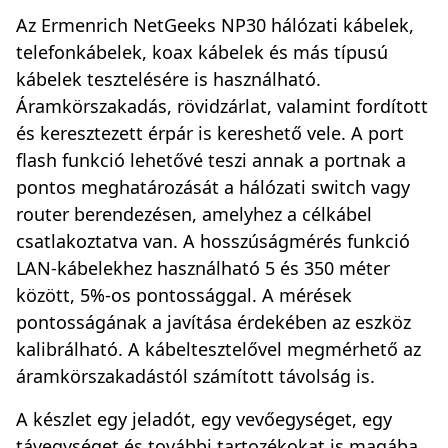
Az Ermenrich NetGeeks NP30 hálózati kábelek,
telefonkábelek, koax kábelek és más típusú
kábelek tesztelésére is használható.
Áramkörszakadás, rövidzárlat, valamint fordított
és keresztezett érpár is kereshető vele. A port
flash funkció lehetővé teszi annak a portnak a
pontos meghatározását a hálózati switch vagy
router berendezésen, amelyhez a célkábel
csatlakoztatva van. A hosszúságmérés funkció
LAN-kábelekhez használható 5 és 350 méter
között, 5%-os pontossággal. A mérések
pontosságának a javítása érdekében az eszköz
kalibrálható. A kábeltesztelővel megmérhető az
áramkörszakadástól számított távolság is.
A készlet egy jeladót, egy vevőegységet, egy
távegységet és további tartozékokat is magába