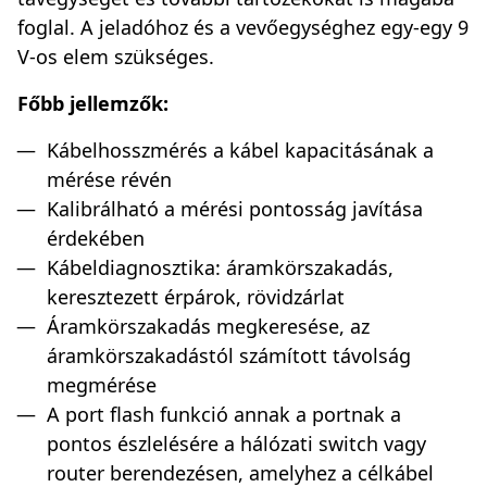
foglal. A jeladóhoz és a vevőegységhez egy-egy 9
V-os elem szükséges.
Főbb jellemzők:
Kábelhosszmérés a kábel kapacitásának a
mérése révén
Kalibrálható a mérési pontosság javítása
érdekében
Kábeldiagnosztika: áramkörszakadás,
keresztezett érpárok, rövidzárlat
Áramkörszakadás megkeresése, az
áramkörszakadástól számított távolság
megmérése
A port flash funkció annak a portnak a
pontos észlelésére a hálózati switch vagy
router berendezésen, amelyhez a célkábel