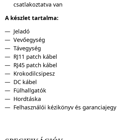
csatlakoztatva van
A készlet tartalma:
Jeladó
Vevőegység
Távegység
RJ11 patch kábel
RJ45 patch kábel
Krokodilcsipesz
DC kábel
Fülhallgatók
Hordtáska
Felhasználói kézikönyv és garanciajegy