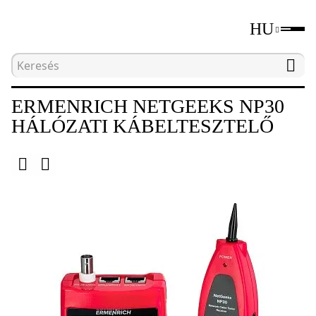
HU
Kezdőlap
Katalógus
Hálózati teszteszközök
ERMENRICH NETGEEKS NP30
HÁLÓZATI KÁBELTESZTELŐ