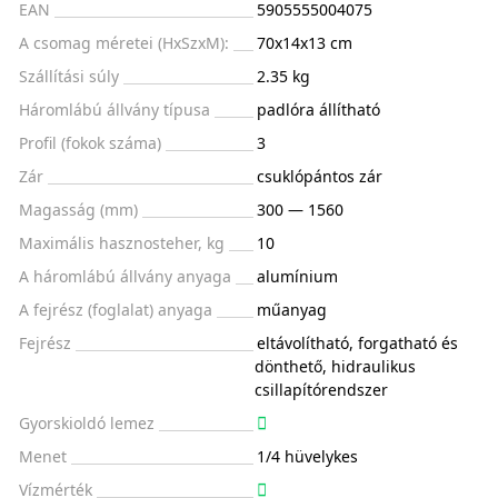
EAN
5905555004075
A csomag méretei (HxSzxM):
70x14x13 cm
Szállítási súly
2.35 kg
Háromlábú állvány típusa
padlóra állítható
Profil (fokok száma)
3
Zár
csuklópántos zár
Magasság (mm)
300 — 1560
Maximális hasznosteher, kg
10
A háromlábú állvány anyaga
alumínium
A fejrész (foglalat) anyaga
műanyag
Fejrész
eltávolítható, forgatható és
dönthető, hidraulikus
csillapítórendszer
Gyorskioldó lemez
Menet
1/4 hüvelykes
Vízmérték