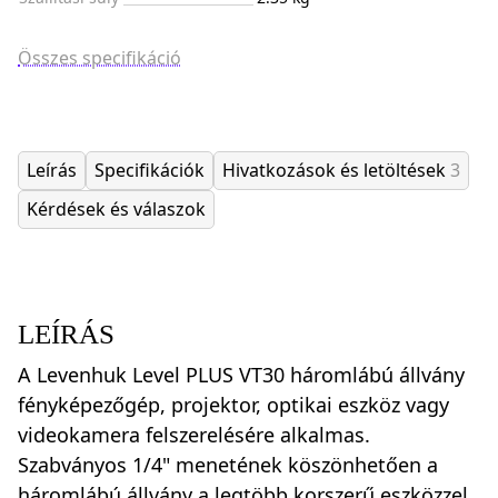
Összes specifikáció
Leírás
Specifikációk
Hivatkozások és letöltések
3
Kérdések és válaszok
LEÍRÁS
A Levenhuk Level PLUS VT30 háromlábú állvány
fényképezőgép, projektor, optikai eszköz vagy
videokamera felszerelésére alkalmas.
Szabványos 1/4" menetének köszönhetően a
háromlábú állvány a legtöbb korszerű eszközzel