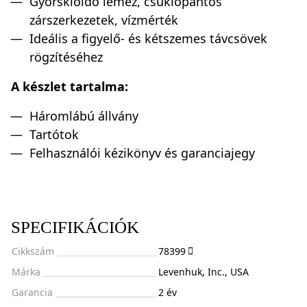
Gyorskioldó lemez, csuklópántos
zárszerkezetek, vízmérték
Ideális a figyelő- és kétszemes távcsövek
rögzítéséhez
A készlet tartalma:
Háromlábú állvány
Tartótok
Felhasználói kézikönyv és garanciajegy
SPECIFIKÁCIÓK
Cikkszám
78399
Márka
Levenhuk, Inc., USA
Garancia
2 év