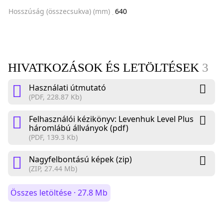
Hosszúság (összecsukva) (mm)
640
HIVATKOZÁSOK ÉS LETÖLTÉSEK
3
Használati útmutató
(PDF, 228.87 Kb)
Felhasználói kézikönyv: Levenhuk Level Plus
háromlábú állványok (pdf)
(PDF, 139.3 Kb)
Nagyfelbontású képek (zip)
(ZIP, 27.44 Mb)
Összes letöltése · 27.8 Mb