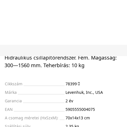
Hidraulikus csillapítórendszer. Fém. Magasság:
300—1560 mm. Teherbírás: 10 kg
Cikkszám
78399
Márka
Levenhuk, Inc., USA
Garancia
2 év
EAN
5905555004075
A csomag méretei (HxSzxM):
70x14x13 cm
Szállítási súly
2.35 kg