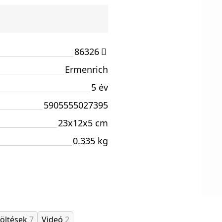
86326
Ermenrich
5 év
5905555027395
23x12x5 cm
0.335 kg
töltések
7
Videó
2