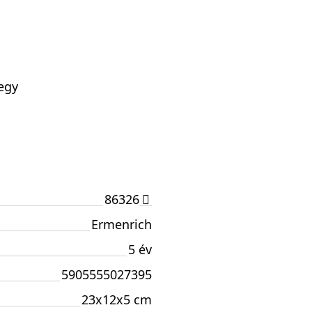
jegy
86326
Ermenrich
5 év
5905555027395
23x12x5 cm