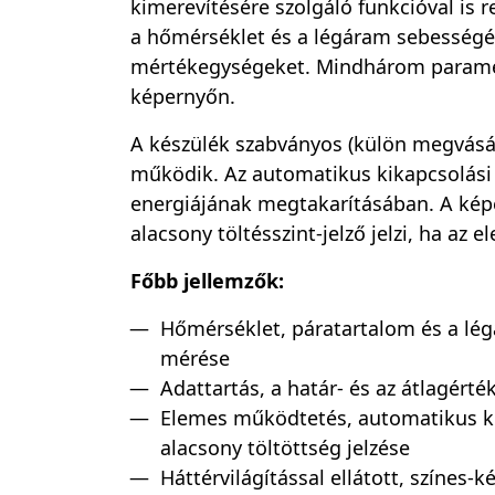
kimerevítésére szolgáló funkcióval is r
a hőmérséklet és a légáram sebesség
mértékegységeket. Mindhárom paramét
képernyőn.
A készülék szabványos (külön megvásá
működik. Az automatikus kikapcsolási 
energiájának megtakarításában. A ké
alacsony töltésszint-jelző jelzi, ha az e
Főbb jellemzők:
Hőmérséklet, páratartalom és a l
mérése
Adattartás, a határ- és az átlagérté
Elemes működtetés, automatikus ki
alacsony töltöttség jelzése
Háttérvilágítással ellátott, színes-