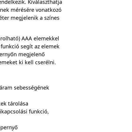
endelkezik. Kiválaszthatja
ének mérésére vonatkozó
er megjelenik a színes
rolható) AAA elemekkel
funkció segít az elemek
pernyőn megjelenő
lemeket ki kell cserélni.
égáram sebességének
kek tárolása
kapcsolási funkció,
képernyő