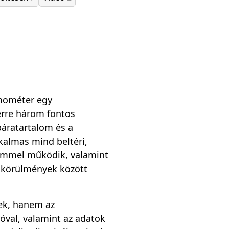
emométer egy
erre három fontos
páratartalom és a
kalmas mind beltéri,
lemmel működik, valamint
n körülmények között
ek, hanem az
ióval, valamint az adatok