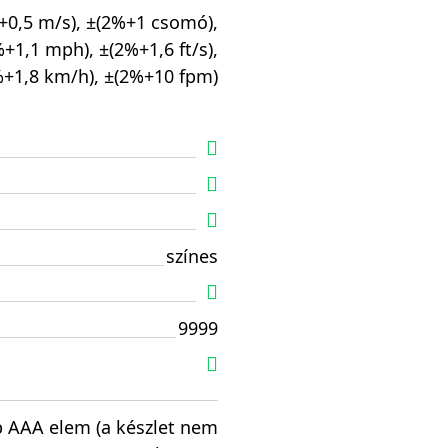
+0,5 m/s), ±(2%+1 csomó),
+1,1 mph), ±(2%+1,6 ft/s),
%+1,8 km/h), ±(2%+10 fpm)
színes
9999
b AAA elem (a készlet nem