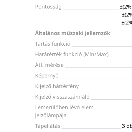
Pontosság
±(2%
±(2%
±(2
Általános műszaki jellemzők
Tartás funkció
Határérték funkció (Min/Max)
Átl. mérése
Képernyő
Kijelző háttérfény
Kijelző visszaszámláló
Lemerülőben lévő elem
jelzőlámpája
Tápellátás
3 d