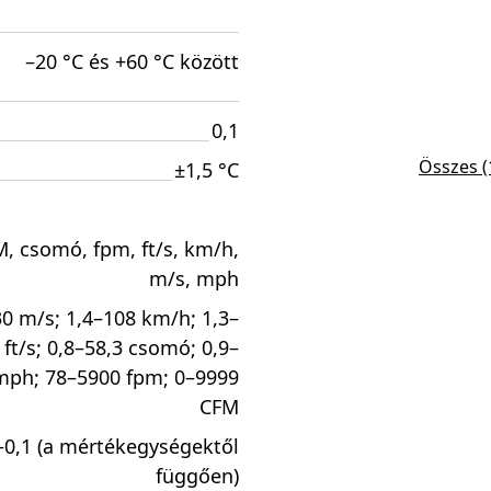
–20 °C és +60 °C között
0,1
Összes (
±1,5 °C
, csomó, fpm, ft/s, km/h,
m/s, mph
30 m/s; 1,4–108 km/h; 1,3–
 ft/s; 0,8–58,3 csomó; 0,9–
mph; 78–5900 fpm; 0–9999
CFM
–0,1 (a mértékegységektől
függően)