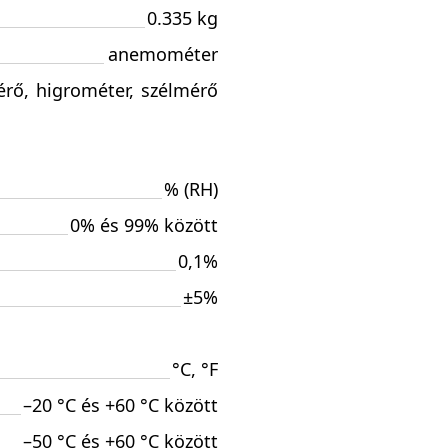
0.335 kg
anemométer
érő
,
higrométer
,
szélmérő
% (RH)
0% és 99% között
0,1%
±5%
°C, °F
–20 °C és +60 °C között
–50 °C és +60 °C között