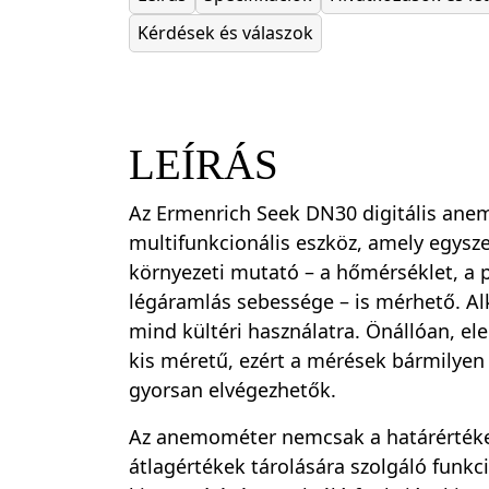
Kérdések és válaszok
LEÍRÁS
Az Ermenrich Seek DN30 digitális an
multifunkcionális eszköz, amely egysz
környezeti mutató – a hőmérséklet, a 
légáramlás sebessége – is mérhető. Al
mind kültéri használatra. Önállóan, e
kis méretű, ezért a mérések bármilye
gyorsan elvégezhetők.
Az anemométer nemcsak a határérték
átlagértékek tárolására szolgáló funkc