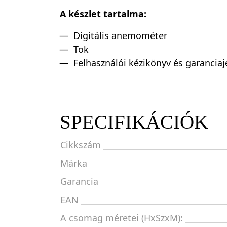
A készlet tartalma:
Digitális anemométer
Tok
Felhasználói kézikönyv és garancia
SPECIFIKÁCIÓK
Cikkszám
Márka
Garancia
EAN
A csomag méretei (HxSzxM):