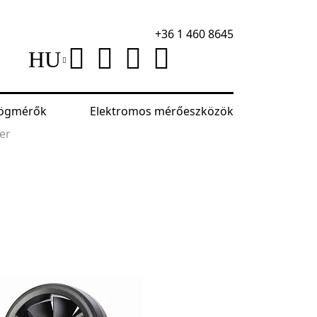
+36 1 460 8645
HU
szögmérők
Elektromos mérőeszközök
er