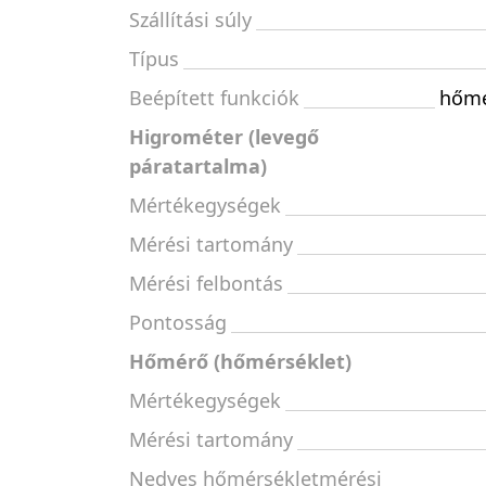
Szállítási súly
Típus
Beépített funkciók
hőm
Higrométer (levegő
páratartalma)
Mértékegységek
Mérési tartomány
Mérési felbontás
Pontosság
Hőmérő (hőmérséklet)
Mértékegységek
Mérési tartomány
Nedves hőmérsékletmérési