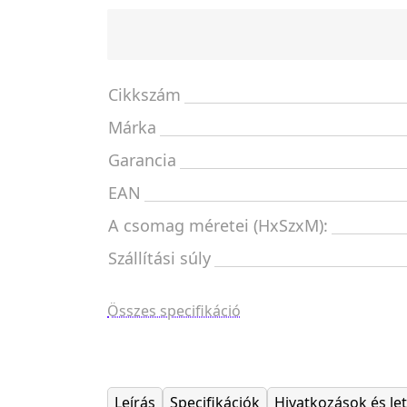
Cikkszám
Márka
Garancia
EAN
A csomag méretei (HxSzxM):
Szállítási súly
Összes specifikáció
Leírás
Specifikációk
Hivatkozások és le