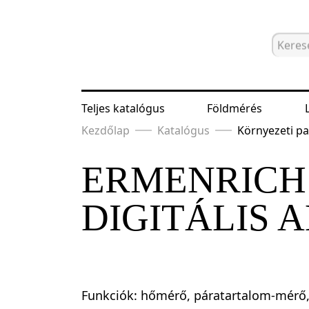
Teljes katalógus
Földmérés
Kezdőlap
Katalógus
Környezeti p
ERMENRICH
DIGITÁLIS
Funkciók: hőmérő, páratartalom-mér