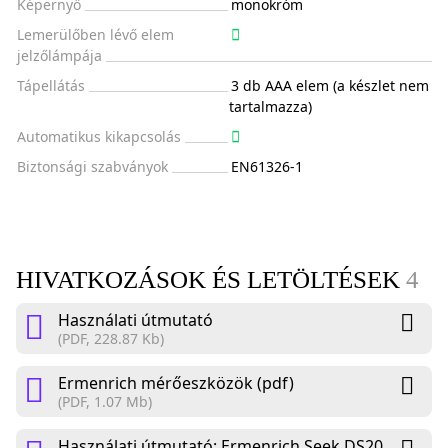
Képernyő
monokróm
Lemerülőben lévő elem
jelzőlámpája
Tápellátás
3 db AAA elem (a készlet nem
tartalmazza)
Automatikus kikapcsolás
Biztonsági szabványok
EN61326-1
HIVATKOZÁSOK ÉS LETÖLTÉSEK
4
Használati útmutató
(PDF, 228.87 Kb)
Ermenrich mérőeszközök (pdf)
(PDF, 1.07 Mb)
Használati útmutató: Ermenrich Seek DS20