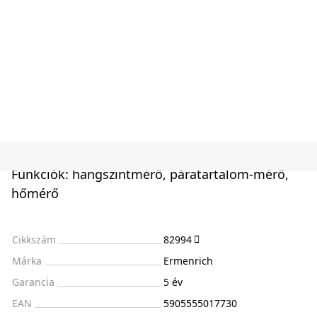
Funkciók: hangszintmérő, páratartalom-mérő,
hőmérő
Cikkszám
82994
Márka
Ermenrich
Garancia
5 év
EAN
5905555017730