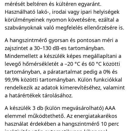
mérését beltéren és kültéren egyaránt.
Használható lakó-, irodai vagy ipari helyiségek
körülményeinek nyomon követésére, ezáltal a
szabványoknak való megfelelés ellenőrzésére is.
A hangszintmérő gyorsan és pontosan méri a
zajszintet a 30–130 dB-es tartományban.
Mindemellett a készülék képes megállapítani a
levegő hőmérsékletét a –20 °C és 60 °C közötti
tartományban, a páratartalmat pedig a 0% és
99,9% közötti tartományban. Külön funkciókkal
rendelkezik az adatok kimerevítéséhez, valamint
a határértékek tárolásához.
A készülék 3 db (külön megvásárolható) AAA
elemmel működtethető. Az energiatakarékos
használat érdekében a hangszintmérő 10 perc