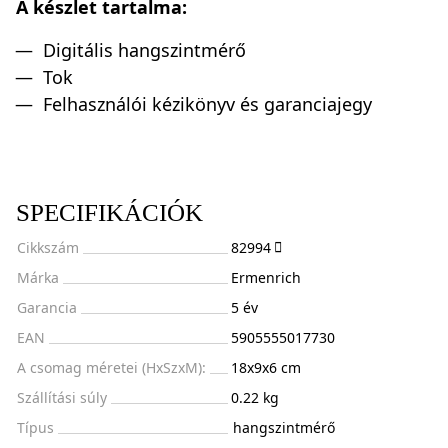
A készlet tartalma:
Digitális hangszintmérő
Tok
Felhasználói kézikönyv és garanciajegy
SPECIFIKÁCIÓK
Cikkszám
82994
Márka
Ermenrich
Garancia
5 év
EAN
5905555017730
A csomag méretei (HxSzxM):
18x9x6 cm
Szállítási súly
0.22 kg
Típus
hangszintmérő