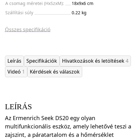
A csomag méretei (HxSzxM):
18x9x6 cm
Szállítási súly
0.22 kg
Összes specifikáció
Leírás
Specifikációk
Hivatkozások és letöltések
4
Videó
1
Kérdések és válaszok
LEÍRÁS
Az Ermenrich Seek DS20 egy olyan
multifunkcionális eszköz, amely lehetővé teszi a
zajszint, a páratartalom és a hőmérséklet