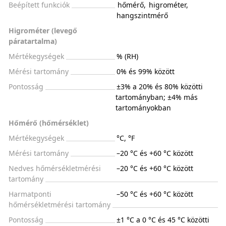
Beépített funkciók
hőmérő
,
higrométer
,
hangszintmérő
Higrométer (levegő
páratartalma)
Mértékegységek
% (RH)
Mérési tartomány
0% és 99% között
Pontosság
±3% a 20% és 80% közötti
tartományban; ±4% más
tartományokban
Hőmérő (hőmérséklet)
Mértékegységek
°C, °F
Mérési tartomány
–20 °C és +60 °C között
Nedves hőmérsékletmérési
–20 °C és +60 °C között
tartomány
Harmatponti
–50 °C és +60 °C között
hőmérsékletmérési tartomány
Pontosság
±1 °C a 0 °C és 45 °C közötti