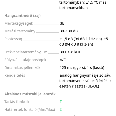
tartományban; ±1,5 °C más
tartományokban
Hangszintmérő (zaj)
Mértékegységek
dB
Mérési tartomány
30–130 dB
Pontosság
±1,5 dB (94 dB 1 kHz-en), ±5
dB (94 dB 8 kHz-en)
Frekvenciatartomány, Hz
30 Hz–8 kHz
Súlyozási tulajdonságok
A/C
Dinamikus jellemzők
125 ms (gyors), 1 s (lassú)
Rendeltetés
analóg hangnyomásjelző sáv,
tartományon kívül eső értékek
esetén riasztás (UL/OL)
Általános műszaki jellemzők
Tartás funkció
Határérték funkció (Min/Max)