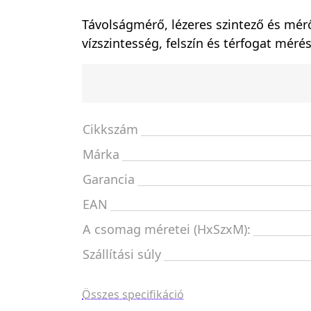
Távolságmérő, lézeres szintező és mér
vízszintesség, felszín és térfogat méré
Cikkszám
Márka
Garancia
EAN
A csomag méretei (HxSzxM):
Szállítási súly
Összes specifikáció