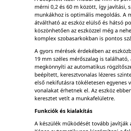
mérni 0,2 és 60 m között, így javítási, 
munkákhoz is optimális megoldás. A m
átváltható az eszköz elülső és hátsó po
köszönhetően az eszközzel még a nehe
komplex szobasarkokban is pontos sz
A gyors mérések érdekében az eszközb
19 mm széles mérőszalag is található,
megkönnyíti az automatikus rögzítősz
beépített, keresztvonalas lézeres szint
első nekifutásra tökéletesen egyenes v
vonalakat érhetnek el. Az eszköz ebbe
keresztet vetít a munkafelületre.
Funkciók és kialakítás
A készülék működését tovább javítják a