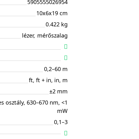
5905555026954
10x6x19 cm
0.422 kg
lézer
,
mérőszalag
0,2–60 m
ft, ft + in, in, m
±2 mm
es osztály, 630–670 nm, <1
mW
0,1–3