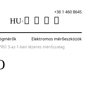
+36 1 460 8645
HU
szögmérők
Elektromos mérőeszközök
PRO 3-az-1-ben lézeres mérőszalag
O