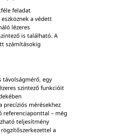
éle feladat
s eszköznek a védett
náló lézeres
intező is található. A
tt számításokig
es távolságmérő, egy
zeres szintező funkcióit
rdekében
a precíziós mérésekhez
ó referenciaponttal – még
zható teljesítmény
rögzítőszerkezettel a