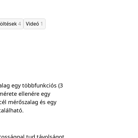
töltések
4
Videó
1
lag egy többfunkciós (3
mérete ellenére egy
acél mérőszalag és egy
található.
tossággal tud távolságot