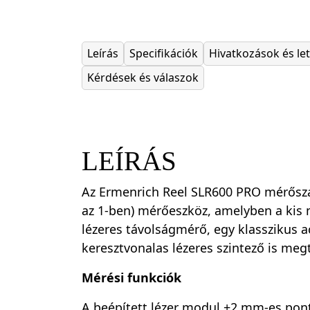
Leírás
Specifikációk
Hivatkozások és le
Kérdések és válaszok
LEÍRÁS
Az Ermenrich Reel SLR600 PRO mérősza
az 1-ben) mérőeszköz, amelyben a kis 
lézeres távolságmérő, egy klasszikus 
keresztvonalas lézeres szintező is meg
Mérési funkciók
A beépített lézer modul ±2 mm-es pon