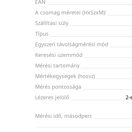
EAN
A csomag méretei (HxSzxM):
Szállítási súly
Típus
Egyszeri távolságmérési mód
Keresési üzemmód
Mérési tartomány
Mértékegységek (hossz)
Mérés pontossága
Lézeres jelölő
2-
Mérési idő, másodperc