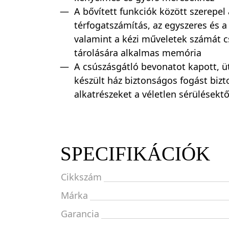
A bővített funkciók között szerepel 
térfogatszámítás, az egyszeres és 
valamint a kézi műveletek számát c
tárolására alkalmas memória
A csúszásgátló bevonatot kapott, 
készült ház biztonságos fogást bizto
alkatrészeket a véletlen sérülésektő
SPECIFIKÁCIÓK
Cikkszám
Márka
Garancia