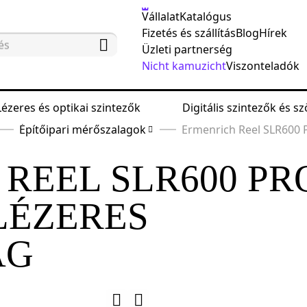
Vállalat
Katalógus
Fizetés és szállítás
Blog
Hírek
Üzleti partnerség
Nicht kamuzicht
Viszonteladók
Lézeres és optikai szintezők
Digitális szintezők és 
Építőipari mérőszalagok
Ermenrich Reel SLR600 
REEL SLR600 PR
 LÉZERES
AG