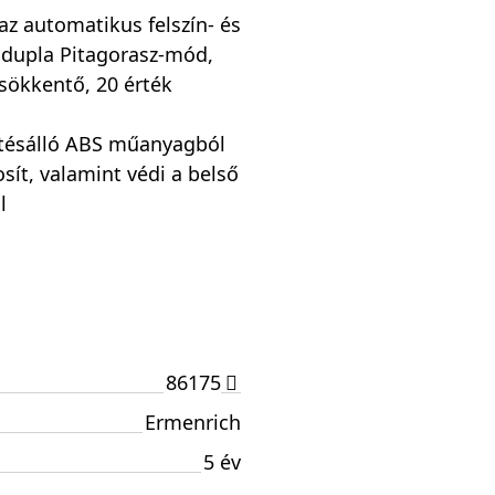
az automatikus felszín- és
a dupla Pitagorasz-mód,
sökkentő, 20 érték
ütésálló ABS műanyagból
sít, valamint védi a belső
l
86175
Ermenrich
5 év