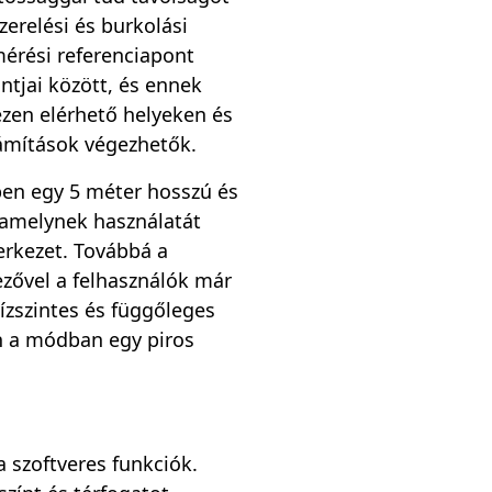
szerelési és burkolási
érési referenciapont
ntjai között, és ennek
zen elérhető helyeken és
ámítások végezhetők.
en egy 5 méter hosszú és
 amelynek használatát
erkezet. Továbbá a
ezővel a felhasználók már
ízszintes és függőleges
n a módban egy piros
 szoftveres funkciók.