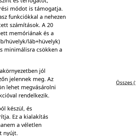
zínt és térfogatot,
rési módot is támogatja.
asz funkciókkal a nehezen
tett számítások. A 20
tett memóriának és a
áb/hüvelyk/láb+hüvelyk)
és minimálisra csökken a
akörnyezetben jól
lzőn jelennek meg. Az
Összes (
ön lehet megvásárolni
kcióval rendelkezik.
l készül, és
tja. Ez a kialakítás
hanem a véletlen
 nyújt.