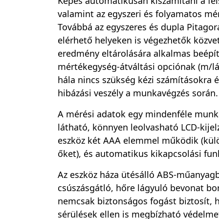
Képes automatikusan kiszámítani a fels
valamint az egyszeri és folyamatos mé
Továbbá az egyszeres és dupla Pitagor
elérhető helyeken is végezhetők közve
eredmény eltárolására alkalmas beépí
mértékegység-átváltási opciónak (m/l
hála nincs szükség kézi számításokra 
hibázási veszély a munkavégzés során.
A mérési adatok egy mindenféle munk
látható, könnyen leolvasható LCD-kije
eszköz két AAA elemmel működik (kül
őket), és automatikus kikapcsolási fun
Az eszköz háza ütésálló ABS-műanyagbó
csúszásgátló, hőre lágyuló bevonat borí
nemcsak biztonságos fogást biztosít, 
sérülések ellen is megbízható védelmet