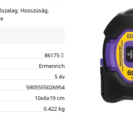
őszalag. Hosszúság,
se
86175
Ermenrich
5 év
5905555026954
10x6x19 cm
0.422 kg