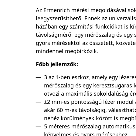
Az Ermenrich mérési megoldásával sokf
leegyszerűsíthető. Ennek az univerzáli
házában egy számítási funkciókat is kí
távolságmérő, egy mérőszalag és egy sz
gyors mérésektől az összetett, közvete
mindennel megbirkózik.
Főbb jellemzők:
3 az 1-ben eszköz, amely egy lézer
mérőszalag és egy keresztsugaras lé
ötvözi a maximális sokoldalúság é
±2 mm-es pontosságú lézer modul 
akár 60 m-es távolságig, választhat
nehéz körülmények között is megbí
5 méteres mérőszalag automatikus 
kényelmes és gyors mérésekhez