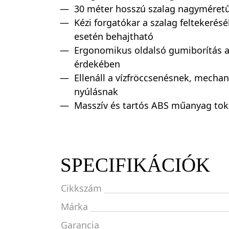
30 méter hosszú szalag nagyméret
Kézi forgatókar a szalag feltekerés
esetén behajtható
Ergonomikus oldalsó gumiborítás 
érdekében
Ellenáll a vízfröccsenésnek, mechan
nyúlásnak
Masszív és tartós ABS műanyag tok
SPECIFIKÁCIÓK
Cikkszám
Márka
Garancia