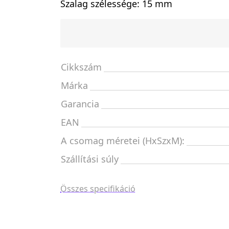
Szalag szélessége: 15 mm
Cikkszám
Márka
Garancia
EAN
A csomag méretei (HxSzxM):
Szállítási súly
Összes specifikáció