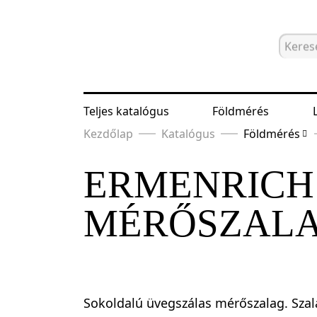
Teljes katalógus
Földmérés
Kezdőlap
Katalógus
Földmérés
ERMENRICH 
MÉRŐSZAL
Sokoldalú üvegszálas mérőszalag. Szal