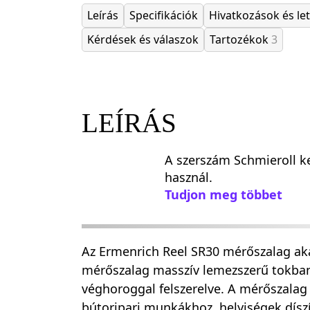
Leírás
Specifikációk
Hivatkozások és le
Kérdések és válaszok
Tartozékok
3
LEÍRÁS
A szerszám Schmieroll k
használ.
Tudjon meg többet
Az Ermenrich Reel SR30 mérőszalag aká
mérőszalag masszív lemezszerű tokban
véghoroggal felszerelve. A mérőszalag 
bútoripari munkákhoz, helyiségek dísz