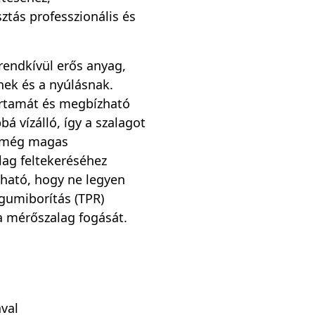
ztás professzionális és
 rendkívül erős anyag,
nek és a nyúlásnak.
artamát és megbízható
 vízálló, így a szalagot
, még magas
lag feltekeréséhez
tható, hogy ne legyen
 gumiborítás (TPR)
a mérőszalag fogását.
val