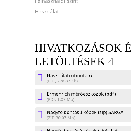
Felhasználói szint
Használat
HIVATKOZÁSOK 
LETÖLTÉSEK
4
Használati útmutató
(PDF, 228.87 Kb)
Ermenrich mérőeszközök (pdf)
(PDF, 1.07 Mb)
Nagyfelbontású képek (zip) SÁRGA
(ZIP, 30.07 Mb)
Nagyfelbontású képek (zip) LILA