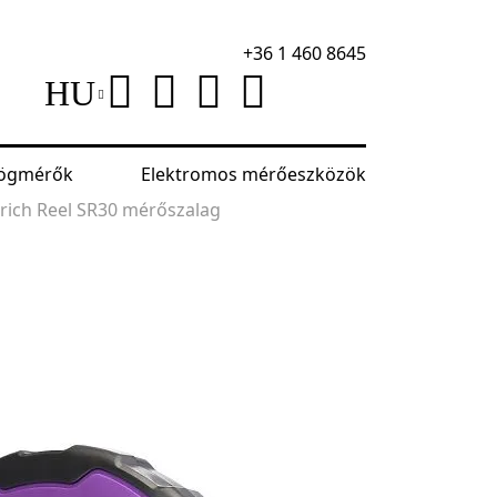
+36 1 460 8645
HU
szögmérők
Elektromos mérőeszközök
ich Reel SR30 mérőszalag