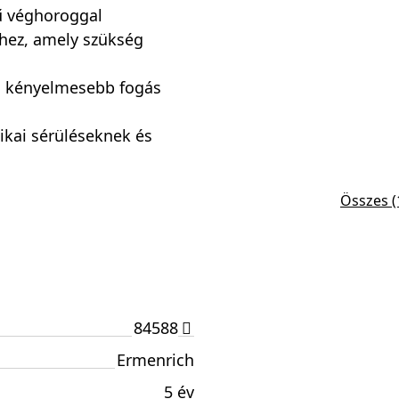
ű véghoroggal
éhez, amely szükség
a kényelmesebb fogás
ikai sérüléseknek és
Összes (
84588
Ermenrich
5 év