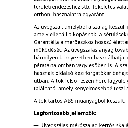
területrendezéshez stb. Tökéletes válas
otthoni használatra egyaránt.
Az üvegszál, amelyből a szalag készül,
amely ellenáll a kopásnak, a sérülések
Garantálja a mérőeszköz hosszú élett
működését. Az üvegszálas anyag továbbá
bármilyen környezetben használhatja
páratartalomban vagy esőben is. A sza
használt oldalsó kézi forgatókar behaj
útban. A tok felső részén hőre lágyuló
található, amely kényelmesebbé teszi 
A tok tartós ABS műanyagból készült.
Legfontosabb jellemzők:
Üvegszálas mérőszalag kettős skálá