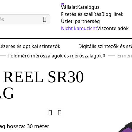
Vállalat
Katalógus
Fizetés és szállítás
Blog
Hírek
Üzleti partnerség
Nicht kamuzicht
Viszonteladók
Lézeres és optikai szintezők
Digitális szintezők és 
Földmérő mérőszalagok és mérőszalagok
Ermenr
REEL SR30
AG
ag hossza: 30 méter.