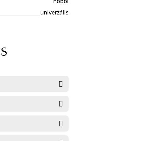
hobbi
univerzális
ÉS