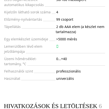
automatikus kikapcsolás
Kijelzőn látható sorok száma
4
Előzmény-nyilvántartás
99 csoport
Tápellátás
2 db AAA elem (a készlet nem
tartalmazza)
Egy elemkészlet üzemideje
>5000 mérés
Lemerülőben lévő elem
jelzőlámpája
Üzemi hőmérséklet-
0...+40
tartomány, °C
Felhasználói szint
professzionális
Használat
univerzális
HIVATKOZÁSOK ÉS LETÖLTÉSEK
6