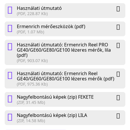
Használati útmutató
(PDF, 228.87 Kb)
Ermenrich mérőeszközök (pdf)
(PDF, 1.07 Mb)
Használati útmutató: Ermenrich Reel PRO
GE40/GE60/GE80/GE100 lézeres mérők, lila
(pdf)
(PDF, 903.07 Kb)
Használati útmutató: Ermenrich Reel
GE40/GE60/GE80/GE100 lézeres mérők (pdf)
(PDF, 975.36 Kb)
Nagyfelbontású képek (zip) FEKETE
(ZIP, 31.45 Mb)
Nagyfelbontású képek (zip) LILA
(ZIP, 14.58 Mb)