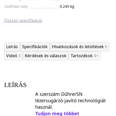
Szállítási súly
0.245 kg
Összes specifikáció
Leírás
Specifikációk
Hivatkozások és letöltések
6
Videó
3
Kérdések és válaszok
Tartozékok
4+
LEÍRÁS
A szerszám DűhrerSN
lézersugárzó-javító technológiát
használ.
Tudjon meg többet