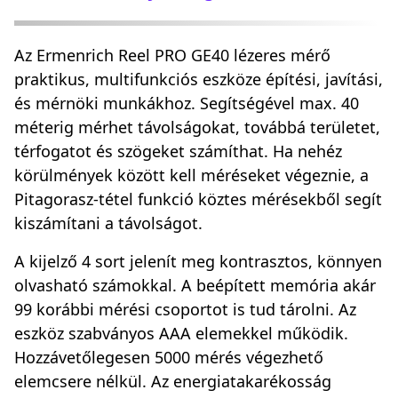
Az Ermenrich Reel PRO GE40 lézeres mérő
praktikus, multifunkciós eszköze építési, javítási,
és mérnöki munkákhoz. Segítségével max. 40
méterig mérhet távolságokat, továbbá területet,
térfogatot és szögeket számíthat. Ha nehéz
körülmények között kell méréseket végeznie, a
Pitagorasz-tétel funkció köztes mérésekből segít
kiszámítani a távolságot.
A kijelző 4 sort jelenít meg kontrasztos, könnyen
olvasható számokkal. A beépített memória akár
99 korábbi mérési csoportot is tud tárolni. Az
eszköz szabványos AAA elemekkel működik.
Hozzávetőlegesen 5000 mérés végezhető
elemcsere nélkül. Az energiatakarékosság