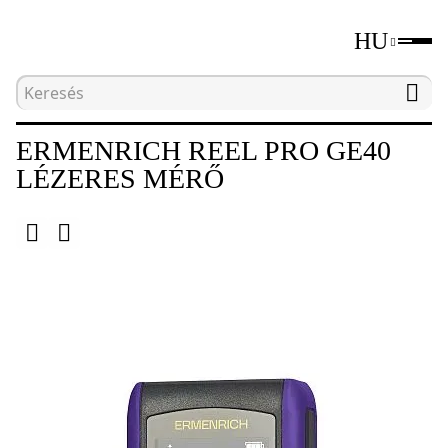
HU
Kezdőlap
Katalógus
Földmérés
Lézeres 
ERMENRICH REEL PRO GE40
LÉZERES MÉRŐ