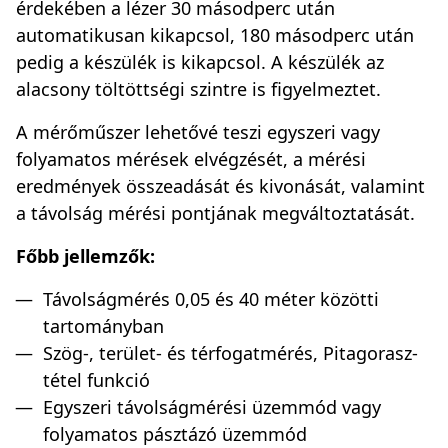
érdekében a lézer 30 másodperc után
automatikusan kikapcsol, 180 másodperc után
pedig a készülék is kikapcsol. A készülék az
alacsony töltöttségi szintre is figyelmeztet.
A mérőműszer lehetővé teszi egyszeri vagy
folyamatos mérések elvégzését, a mérési
eredmények összeadását és kivonását, valamint
a távolság mérési pontjának megváltoztatását.
Főbb jellemzők:
Távolságmérés 0,05 és 40 méter közötti
tartományban
Szög-, terület- és térfogatmérés, Pitagorasz-
tétel funkció
Egyszeri távolságmérési üzemmód vagy
folyamatos pásztázó üzemmód