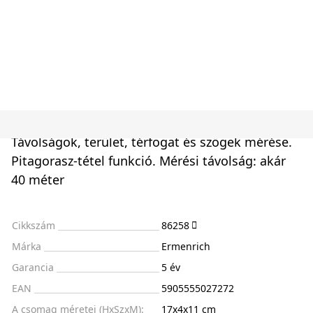
Távolságok, terület, térfogat és szögek mérése.
Pitagorasz-tétel funkció. Mérési távolság: akár
40 méter
Cikkszám
86258
Márka
Ermenrich
Garancia
5 év
EAN
5905555027272
A csomag méretei (HxSzxM):
17x4x11 cm