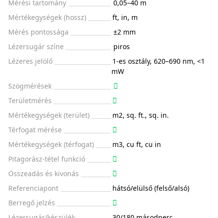
Mérési tartomány
0,05–40 m
Mértékegységek (hossz)
ft, in, m
Mérés pontossága
±2 mm
Lézersugár színe
piros
Lézeres jelölő
1-es osztály, 620–690 nm, <1
mW
Szögmérések
Területmérés
Mértékegységek (terület)
m2, sq. ft., sq. in.
Térfogat mérése
Mértékegységek (térfogat)
m3, cu ft, cu in
Pitagorász-tétel funkció
Összeadás és kivonás
Referenciapont
hátsó/elülső (felső/alsó)
Berregő jelzés
Lézersugár/készülék
30/180 másodperc