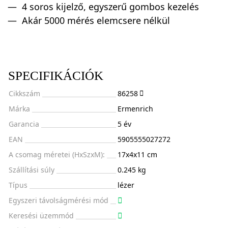
4 soros kijelző, egyszerű gombos kezelés
Akár 5000 mérés elemcsere nélkül
SPECIFIKÁCIÓK
Cikkszám
86258
Márka
Ermenrich
Garancia
5 év
EAN
5905555027272
A csomag méretei (HxSzxM):
17x4x11 cm
Szállítási súly
0.245 kg
Típus
lézer
Egyszeri távolságmérési mód
Keresési üzemmód