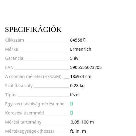
SPECIFIKÁCIÓK
Cikkszám
84558
Márka
Ermenrich
Garancia
5 év
EAN
5905555023205
A csomag méretei (HxSzxM):
18x9x4 cm
Szállítási súly
0.28 kg
Típus
lézer
Egyszeri távolságmérési mód
Keresési üzemmód
Mérési tartomány
0,05–100 m
Mértékegységek (hossz)
ft, in, m