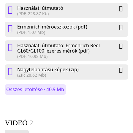
Használati útmutató
(PDF, 228.87 Kb)
Ermenrich mérőeszközök (pdf)
(PDF, 1.07 Mb)
Használati útmutató: Ermenrich Reel
GL60/GL100 lézeres mérők (pdf)
(PDF, 10.98 Mb)
Nagyfelbontású képek (zip)
(ZIP, 28.62 Mb)
Összes letöltése · 40.9 Mb
VIDEÓ
2