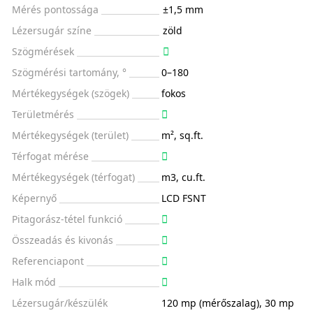
Mérés pontossága
±1,5 mm
Lézersugár színe
zöld
Szögmérések
Szögmérési tartomány, °
0–180
Mértékegységek (szögek)
fokos
Területmérés
Mértékegységek (terület)
m², sq.ft.
Térfogat mérése
Mértékegységek (térfogat)
m3, cu.ft.
Képernyő
LCD FSNT
Pitagorász-tétel funkció
Összeadás és kivonás
Referenciapont
Halk mód
Lézersugár/készülék
120 mp (mérőszalag), 30 mp