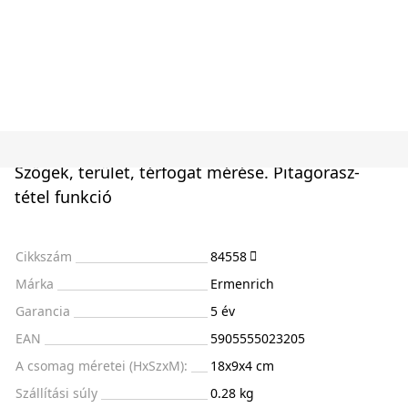
Szögek, terület, térfogat mérése. Pitagorasz-
tétel funkció
Cikkszám
84558
Márka
Ermenrich
Garancia
5 év
EAN
5905555023205
A csomag méretei (HxSzxM):
18x9x4 cm
Szállítási súly
0.28 kg