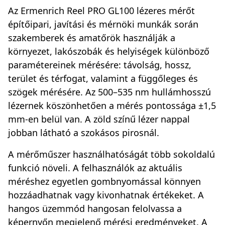
Az Ermenrich Reel PRO GL100 lézeres mérőt
építőipari, javítási és mérnöki munkák során
szakemberek és amatőrök használják a
környezet, lakószobák és helyiségek különböző
paramétereinek mérésére: távolság, hossz,
terület és térfogat, valamint a függőleges és
szögek mérésére. Az 500–535 nm hullámhosszú
lézernek köszönhetően a mérés pontossága ±1,5
mm-en belül van. A zöld színű lézer nappal
jobban látható a szokásos pirosnál.
A mérőműszer használhatóságát több sokoldalú
funkció növeli. A felhasználók az aktuális
méréshez egyetlen gombnyomással könnyen
hozzáadhatnak vagy kivonhatnak értékeket. A
hangos üzemmód hangosan felolvassa a
képernyőn megjelenő mérési eredményeket. A