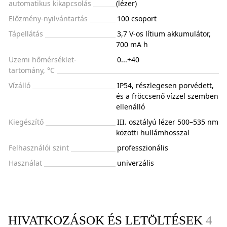
automatikus kikapcsolás
(lézer)
Előzmény-nyilvántartás
100 csoport
Tápellátás
3,7 V-os lítium akkumulátor,
700 mA h
Üzemi hőmérséklet-
0...+40
tartomány, °C
Vízálló
IP54, részlegesen porvédett,
és a fröccsenő vízzel szemben
ellenálló
Kiegészítő
III. osztályú lézer 500–535 nm
közötti hullámhosszal
Felhasználói szint
professzionális
Használat
univerzális
HIVATKOZÁSOK ÉS LETÖLTÉSEK
4