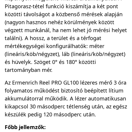
Pitagorasz-tétel funkció kiszámítja a két pont
közötti távolságot a közbenső mérések alapján
(nagyon hasznos nehéz körülmények között
végzett munkánál, ha nem lehet jó mérési helyet
találni). A hossz, a terület és a térfogat
mértékegységei konfigurálhatók: méter
(lineáris/köb/négyzet), láb (lineáris/köb/négyzet)
és hüvelyk. Szöget 0° és 180° közötti
tartományban mér.
Az Ermenrich Reel PRO GL100 lézeres mérő 3 óra
folyamatos működést biztosító beépített lítium
akkumulátorral működik. A lézer automatikusan
kikapcsol 30 másodperc tétlenség után, az egész
készülék pedig 120 másodperc után.
Főbb jellemzők: