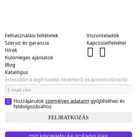
Felhasználási feltételek
Viszonteladók
Szerviz és garancia
Kapcsolatfelvétel
Hírek
Különleges ajánlatok
Blog
Katalógus
Értesüljön a legfrissebb híreinkről és promócióinkról
Hozzájárulok
személyes adataim
gyűjtéséhez és
feldolgozásához
FELIRATKOZÁS
TELEFONHÍVÁS IGÉNYLÉSE