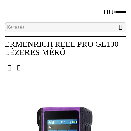
HU
Kezdőlap
Katalógus
Földmérés
Lézeres 
ERMENRICH REEL PRO GL100
LÉZERES MÉRŐ