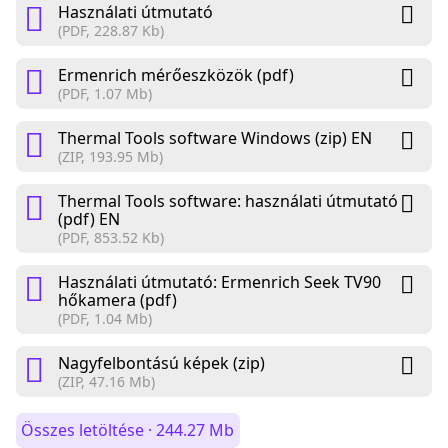
Használati útmutató
(PDF, 228.87 Kb)
Ermenrich mérőeszközök (pdf)
(PDF, 1.07 Mb)
Thermal Tools software Windows (zip) EN
(ZIP, 193.95 Mb)
Thermal Tools software: használati útmutató
(pdf) EN
(PDF, 853.52 Kb)
Használati útmutató: Ermenrich Seek TV90
hőkamera (pdf)
(PDF, 1.04 Mb)
Nagyfelbontású képek (zip)
(ZIP, 47.16 Mb)
Összes letöltése · 244.27 Mb