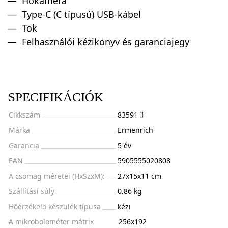
Hőkamera
Type-C (C típusú) USB-kábel
Tok
Felhasználói kézikönyv és garanciajegy
SPECIFIKÁCIÓK
Cikkszám
83591
Márka
Ermenrich
Garancia
5 év
EAN
5905555020808
A csomag méretei (HxSzxM):
27x15x11 cm
Szállítási súly
0.86 kg
Hőérzékelő készülék típusa
kézi
A mikrobolométer mátrix
256х192