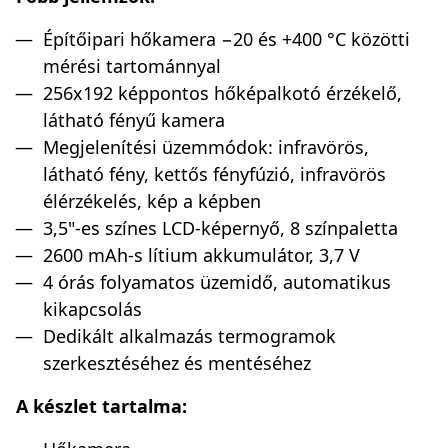
Építőipari hőkamera −20 és +400 °C közötti
mérési tartománnyal
256x192 képpontos hőképalkotó érzékelő,
látható fényű kamera
Megjelenítési üzemmódok: infravörös,
látható fény, kettős fényfúzió, infravörös
élérzékelés, kép a képben
3,5"-es színes LCD-képernyő, 8 színpaletta
2600 mAh-s lítium akkumulátor, 3,7 V
4 órás folyamatos üzemidő, automatikus
kikapcsolás
Dedikált alkalmazás termogramok
szerkesztéséhez és mentéséhez
A készlet tartalma: