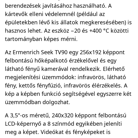
berendezések javításához használható. A
kártevők elleni védelemnél (például az
épületekben lévő kis állatok megkeresésében) is
hasznos lehet. Az eszköz −20 és +400 °C közötti
tartományban képes mérni.
Az Ermenrich Seek TV90 egy 256x192 képpont
felbontású hőképalkotó érzékelővel és egy
látható fényű kamerával rendelkezik. Elérhető
megjelenítési üzemmódok: infravörös, látható
fény, kettős fényfúzió, infravörös élérzékelés. A
kép a képben funkció segítségével egyszerre két
üzemmódban dolgozhat.
A 3,5"-os méretű, 240x320 képpont felbontású
LCD-képernyő a 8 színmód egyikében jeleníti
meg a képet. Videókat és fényképeket is