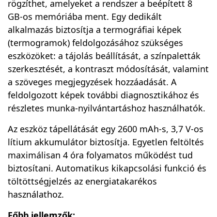
rögzíthet, amelyeket a rendszer a beépített 8
GB-os memóriába ment. Egy dedikált
alkalmazás biztosítja a termográfiai képek
(termogramok) feldolgozásához szükséges
eszközöket: a tájolás beállítását, a színpaletták
szerkesztését, a kontraszt módosítását, valamint
a szöveges megjegyzések hozzáadását. A
feldolgozott képek további diagnosztikához és
részletes munka-nyilvántartáshoz használhatók.
Az eszköz tápellátását egy 2600 mAh-s, 3,7 V-os
lítium akkumulátor biztosítja. Egyetlen feltöltés
maximálisan 4 óra folyamatos működést tud
biztosítani. Automatikus kikapcsolási funkció és
töltöttségjelzés az energiatakarékos
használathoz.
Főbb jellemzők: