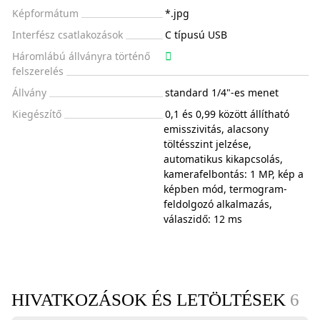
Képformátum
*.jpg
Interfész csatlakozások
C típusú USB
Háromlábú állványra történő
felszerelés
Állvány
standard 1/4"-es menet
Kiegészítő
0,1 és 0,99 között állítható
emisszivitás, alacsony
töltésszint jelzése,
automatikus kikapcsolás,
kamerafelbontás: 1 MP, kép a
képben mód, termogram-
feldolgozó alkalmazás,
válaszidő: 12 ms
HIVATKOZÁSOK ÉS LETÖLTÉSEK
6