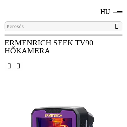
HU
Kezdőlap
Katalógus
Roncsolásmentes tesztelő
ERMENRICH SEEK TV90
HŐKAMERA