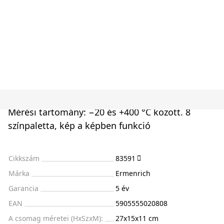
Mérési tartomány: −20 és +400 °C között. 8
színpaletta, kép a képben funkció
Cikkszám
83591
Márka
Ermenrich
Garancia
5 év
EAN
5905555020808
A csomag méretei (HxSzxM):
27x15x11 cm