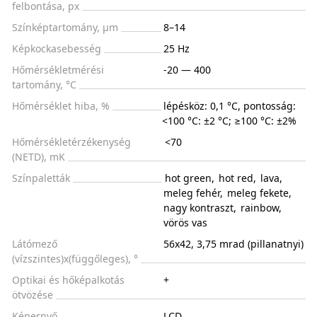
felbontása, px
Színképtartomány, μm
8–14
Képkockasebesség
25 Hz
Hőmérsékletmérési
-20 — 400
tartomány, °С
Hőmérséklet hiba, %
lépésköz: 0,1 °C, pontosság:
<100 °C: ±2 °C; ≥100 °C: ±2%
Hőmérsékletérzékenység
<70
(NETD), mK
Színpaletták
hot green
,
hot red
,
lava
,
meleg fehér
,
meleg fekete
,
nagy kontraszt
,
rainbow
,
vörös vas
Látómező
56x42, 3,75 mrad (pillanatnyi)
(vízszintes)x(függőleges), °
Optikai és hőképalkotás
+
ötvözése
Képernyő
LCD