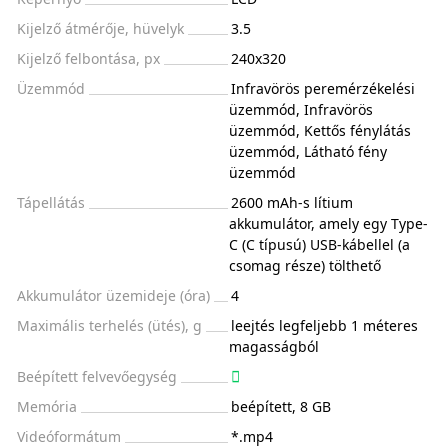
Kijelző átmérője, hüvelyk
3.5
Kijelző felbontása, px
240x320
Üzemmód
Infravörös peremérzékelési
üzemmód, Infravörös
üzemmód, Kettős fénylátás
üzemmód, Látható fény
üzemmód
Tápellátás
2600 mAh-s lítium
akkumulátor, amely egy Type-
C (C típusú) USB-kábellel (a
csomag része) tölthető
Akkumulátor üzemideje (óra)
4
Maximális terhelés (ütés), g
leejtés legfeljebb 1 méteres
magasságból
Beépített felvevőegység
Memória
beépített, 8 GB
Videóformátum
*.mp4