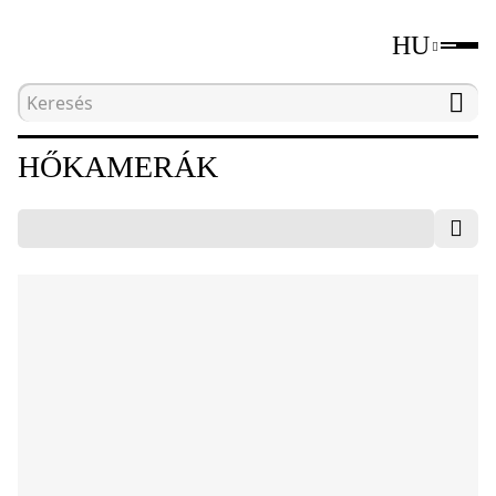
HU
Kezdőlap
Katalógus
Roncsolásmentes tesztelő
HŐKAMERÁK