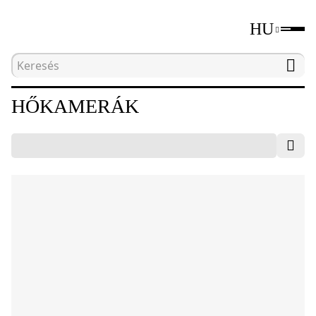
HU
Kezdőlap
Katalógus
Roncsolásmentes tesztelő
HŐKAMERÁK