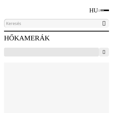
HU
Kezdőlap
Katalógus
Roncsolásmentes tesztelő
HŐKAMERÁK