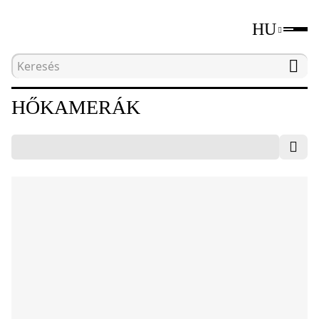
HU
Kezdőlap
Katalógus
Roncsolásmentes tesztelő
HŐKAMERÁK