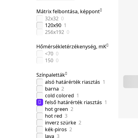
Mátrix felbontása, képpont
32х32
0
120x90
1
256х192
0
Hőmérsékletérzékenység, mK
<70
0
150
0
Színpaletták
alsó határérték riasztás
1
barna
2
cold colored
1
felső határérték riasztás
1
hot green
2
hot red
3
inverz szürke
2
kék-piros
2
lava
3