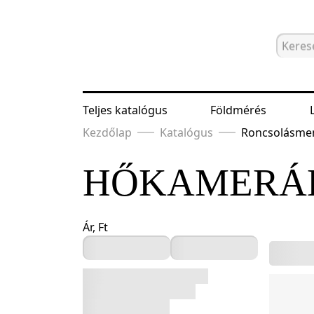
Teljes katalógus
Földmérés
Kezdőlap
Katalógus
Roncsolásmen
HŐKAMERÁ
Ár, Ft