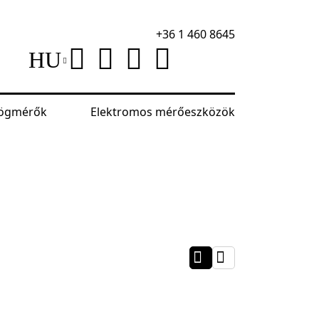
+36 1 460 8645
HU
szögmérők
Elektromos mérőeszközök