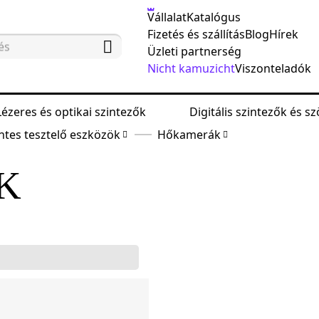
Vállalat
Katalógus
Fizetés és szállítás
Blog
Hírek
Üzleti partnerség
Nicht kamuzicht
Viszonteladók
Lézeres és optikai szintezők
Digitális szintezők és 
tes tesztelő eszközök
Hőkamerák
K