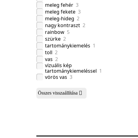
meleg fehér
3
meleg fekete
3
meleg-hideg
2
nagy kontraszt
2
rainbow
5
szürke
2
tartománykiemelés
1
toll
2
vas
2
vizuális kép
tartománykiemeléssel
1
vörös vas
3
Összes visszaállítása