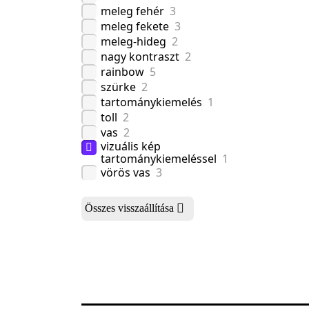
meleg fehér
3
meleg fekete
3
meleg-hideg
2
nagy kontraszt
2
rainbow
5
szürke
2
tartománykiemelés
1
toll
2
vas
2
vizuális kép
tartománykiemeléssel
1
vörös vas
3
Összes visszaállítása