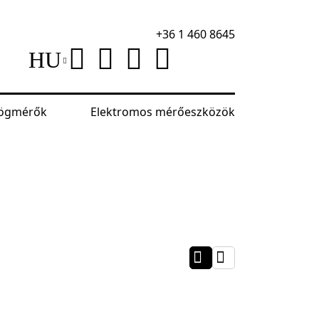
+36 1 460 8645
HU
szögmérők
Elektromos mérőeszközök