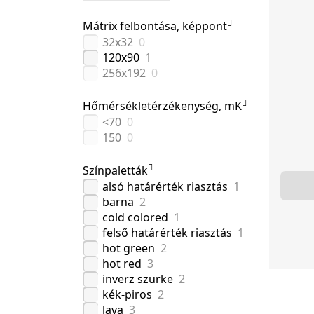
Mátrix felbontása, képpont
32х32
0
120x90
1
256х192
0
Hőmérsékletérzékenység, mK
<70
0
150
0
Színpaletták
alsó határérték riasztás
1
barna
2
cold colored
1
felső határérték riasztás
1
hot green
2
hot red
3
inverz szürke
2
kék-piros
2
lava
3