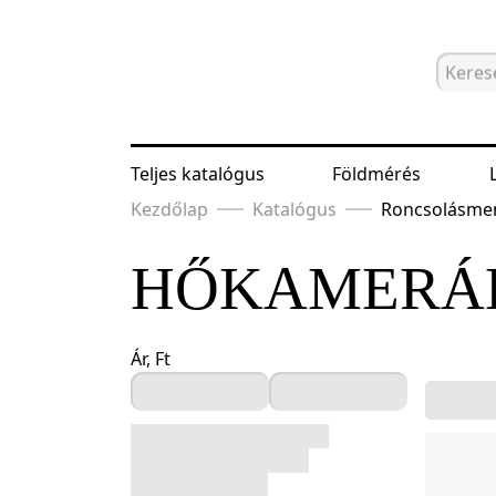
Teljes katalógus
Földmérés
Kezdőlap
Katalógus
Roncsolásmen
HŐKAMERÁ
Ár, Ft