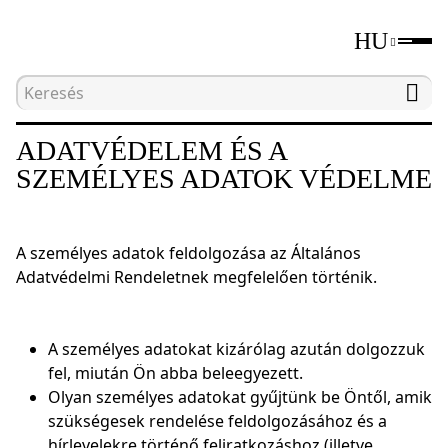
HU
Kezdőlap
Felhasználási feltételek
Adatvédelem 
ADATVÉDELEM ÉS A
SZEMÉLYES ADATOK VÉDELME
A személyes adatok feldolgozása az Általános
Adatvédelmi Rendeletnek megfelelően történik.
A személyes adatokat kizárólag azután dolgozzuk
fel, miután Ön abba beleegyezett.
Olyan személyes adatokat gyűjtünk be Öntől, amik
szükségesek rendelése feldolgozásához és a
hírlevelekre történő feliratkozáshoz (illetve