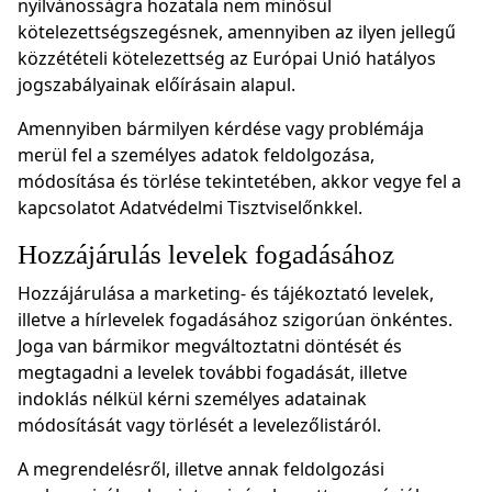
nyilvánosságra hozatala nem minősül
kötelezettségszegésnek, amennyiben az ilyen jellegű
közzétételi kötelezettség az Európai Unió hatályos
jogszabályainak előírásain alapul.
Amennyiben bármilyen kérdése vagy problémája
merül fel a személyes adatok feldolgozása,
módosítása és törlése tekintetében, akkor vegye fel a
kapcsolatot Adatvédelmi Tisztviselőnkkel.
Hozzájárulás levelek fogadásához
Hozzájárulása a marketing- és tájékoztató levelek,
illetve a hírlevelek fogadásához szigorúan önkéntes.
Joga van bármikor megváltoztatni döntését és
megtagadni a levelek további fogadását, illetve
indoklás nélkül kérni személyes adatainak
módosítását vagy törlését a levelezőlistáról.
A megrendelésről, illetve annak feldolgozási