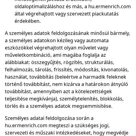
oldaloptimalizáláshoz és más, a hu.ermenrich.com
által végrehajtott vagy szervezett piackutatás
érdekében.
A személyes adatok feldolgozásának minősül bármely,
a személyes adatokon kézileg vagy automata
eszközökkel végrehajtott olyan művelet vagy
műveletkombináció, ami magába foglalja az
alábbiakat: összegyűjtés, rögzítés, strukturálás,
felhalmozás, tárolás, frissítés, módosítás, kivonatolás,
használat, továbbítás (beleértve a harmadik feleknek
történő továbbítást, nem kizárva a határokon átnyúló
továbbítást, amennyiben azt a kötelezettségek
teljesítése megkívánja), személytelenítés, blokkolás,
törlés és a személyes adatok megsemmisítése.
Személyes adatai feldolgozása során a
hu.ermenrich.com megteszi a szükséges jogi,
szervezeti és műszaki intézkedéseket, hogy megvédje