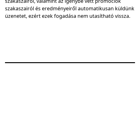
szakaszairól, valamint az igénybe vett promóciók
szakaszairól és eredményeiről automatikusan küldünk
üzenetet, ezért ezek fogadása nem utasítható vissza.