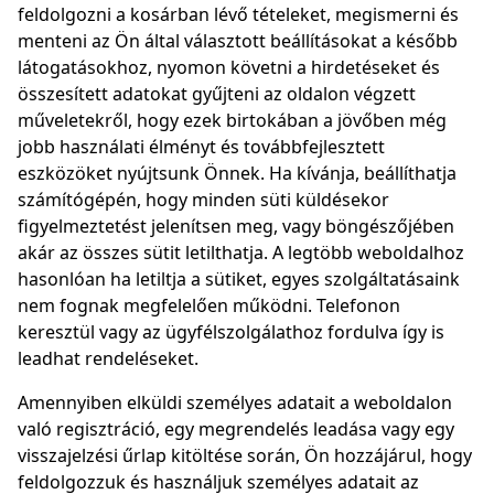
feldolgozni a kosárban lévő tételeket, megismerni és
menteni az Ön által választott beállításokat a később
látogatásokhoz, nyomon követni a hirdetéseket és
összesített adatokat gyűjteni az oldalon végzett
műveletekről, hogy ezek birtokában a jövőben még
jobb használati élményt és továbbfejlesztett
eszközöket nyújtsunk Önnek. Ha kívánja, beállíthatja
számítógépén, hogy minden süti küldésekor
figyelmeztetést jelenítsen meg, vagy böngészőjében
akár az összes sütit letilthatja. A legtöbb weboldalhoz
hasonlóan ha letiltja a sütiket, egyes szolgáltatásaink
nem fognak megfelelően működni. Telefonon
keresztül vagy az ügyfélszolgálathoz fordulva így is
leadhat rendeléseket.
Amennyiben elküldi személyes adatait a weboldalon
való regisztráció, egy megrendelés leadása vagy egy
visszajelzési űrlap kitöltése során, Ön hozzájárul, hogy
feldolgozzuk és használjuk személyes adatait az