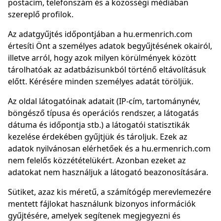
postacím, telefonszám és a közösségi médiában
szereplő profilok.
Az adatgyűjtés időpontjában a hu.ermenrich.com
értesíti Önt a személyes adatok begyűjtésének okairól,
illetve arról, hogy azok milyen körülmények között
tárolhatóak az adatbázisunkból történő eltávolításuk
előtt. Kérésére minden személyes adatát töröljük.
Az oldal látogatóinak adatait (IP-cím, tartománynév,
böngésző típusa és operációs rendszer, a látogatás
dátuma és időpontja stb.) a látogatói statisztikák
kezelése érdekében gyűjtjük és tároljuk. Ezek az
adatok nyilvánosan elérhetőek és a hu.ermenrich.com
nem felelős közzétételükért. Azonban ezeket az
adatokat nem használjuk a látogató beazonosítására.
Sütiket, azaz kis méretű, a számítógép merevlemezére
mentett fájlokat használunk bizonyos információk
gyűjtésére, amelyek segítenek megjegyezni és