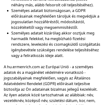
néhány más, alább felsorolt cél teljesítéséhez).
Személyes adatait biztonságosan, a GDPR
előírásainak megfelelően tároljuk és megvédjük a
jogosulatlan hozzáféréstől, módosítástól,
közzétételtől vagy megsemmisítéstől.
Személyes adatait kizárólag akkor osztjuk meg
harmadik felekkel, ha megbízható fizetési
rendszere, levelezési és csomagküldő szolgáltatás
igénybevétele szükséges rendelése teljesítéséhez
vagy a feliratkozás ideje alatt.
A hu.ermenrich.com az Európai Unió - a személyes
adatok és a magánélet védelmére vonatkozó -
jogszabályainak megfelelően, vagyis az Általános
Adatvédelmi Rendelet (GDPR) előírásait teljesítve
biztosítja az Ön adatainak bizalmas jellegű kezelését.
Az ilyen adatok közé tartozhatnak az alábbiak: név,
vezetéknév, középső név, születési dátum, kor, nem,