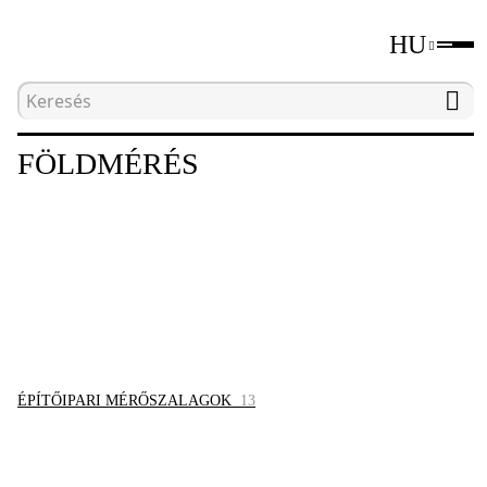
HU
Kezdőlap
Katalógus
Földmérés
FÖLDMÉRÉS
ÉPÍTŐIPARI MÉRŐSZALAGOK
13