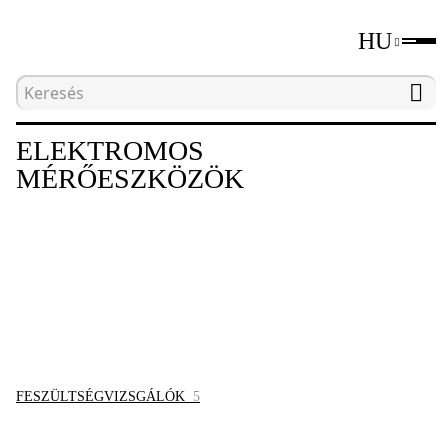
HU
Kezdőlap
Katalógus
Elektromos mérőeszközök
ELEKTROMOS
MÉRŐESZKÖZÖK
FESZÜLTSÉGVIZSGÁLÓK
5