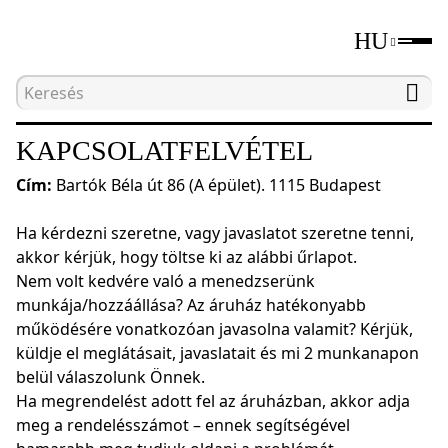
HU
Kezdőlap
Vállalat
Kapcsolatfelvétel
KAPCSOLATFELVÉTEL
Cím:
Bartók Béla út 86 (A épület). 1115 Budapest
Ha kérdezni szeretne, vagy javaslatot szeretne tenni,
akkor kérjük, hogy töltse ki az alábbi űrlapot.
Nem volt kedvére való a menedzserünk
munkája/hozzáállása? Az áruház hatékonyabb
működésére vonatkozóan javasolna valamit? Kérjük,
küldje el meglátásait, javaslatait és mi 2 munkanapon
belül válaszolunk Önnek.
Ha megrendelést adott fel az áruházban, akkor adja
meg a rendelésszámot – ennek segítségével