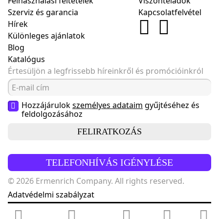
Felhasználási feltételek
Viszonteladók
Szerviz és garancia
Kapcsolatfelvétel
Hírek
Különleges ajánlatok
Blog
Katalógus
Értesüljön a legfrissebb híreinkről és promócióinkról
Hozzájárulok
személyes adataim
gyűjtéséhez és
feldolgozásához
FELIRATKOZÁS
TELEFONHÍVÁS IGÉNYLÉSE
© 2026 Ermenrich Company. All rights reserved.
Adatvédelmi szabályzat