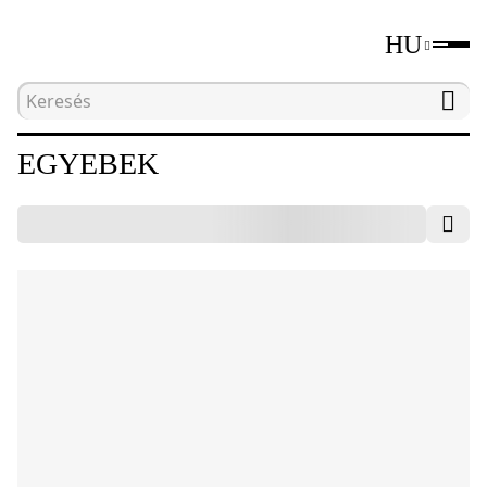
HU
Kezdőlap
Katalógus
Egyebek
EGYEBEK