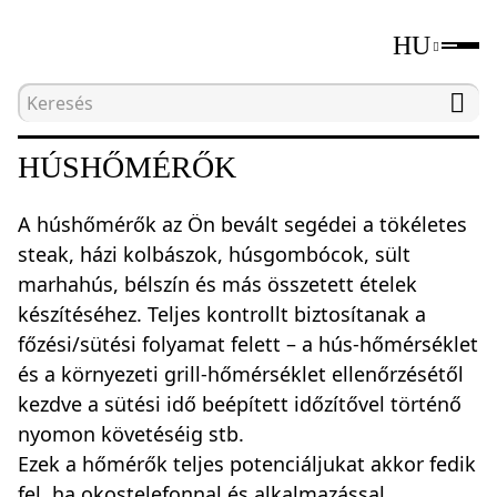
HU
Kezdőlap
Katalógus
Húshőmérők
HÚSHŐMÉRŐK
A húshőmérők az Ön bevált segédei a tökéletes
steak, házi kolbászok, húsgombócok, sült
marhahús, bélszín és más összetett ételek
készítéséhez. Teljes kontrollt biztosítanak a
főzési/sütési folyamat felett – a hús-hőmérséklet
és a környezeti grill-hőmérséklet ellenőrzésétől
kezdve a sütési idő beépített időzítővel történő
nyomon követéséig stb.
Ezek a hőmérők teljes potenciáljukat akkor fedik
fel, ha okostelefonnal és alkalmazással