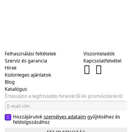
Felhasználási feltételek
Viszonteladók
Szerviz és garancia
Kapcsolatfelvétel
Hírek
Különleges ajánlatok
Blog
Katalógus
Értesüljön a legfrissebb híreinkről és promócióinkról
Hozzájárulok
személyes adataim
gyűjtéséhez és
feldolgozásához