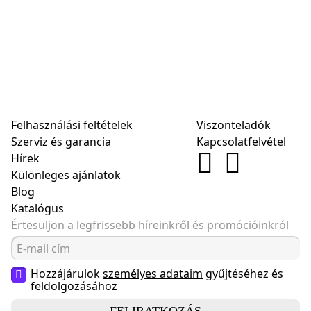
Felhasználási feltételek
Viszonteladók
Szerviz és garancia
Kapcsolatfelvétel
Hírek
Különleges ajánlatok
Blog
Katalógus
Értesüljön a legfrissebb híreinkről és promócióinkról
Hozzájárulok
személyes adataim
gyűjtéséhez és
feldolgozásához
FELIRATKOZÁS