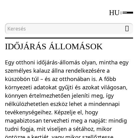
HU
Kezdőlap
Katalógus
Időjárás állomások
IDŐJÁRÁS ÁLLOMÁSOK
Egy otthoni időjárás-állomás olyan, mintha egy
személyes kalauz állna rendelkezésére a
küszöbön túl – és az otthonában is. A főbb
környezeti adatokat gyűjti és azokat világosan,
könnyen értelmezhetően jeleníti meg, így
nélkülözhetetlen eszköz lehet a mindennapi
tevékenységeihez. Képzelje el, hogy
magabiztosan tervezheti meg a napját: mindig
tudni fogja, mit viseljen a sétához, mikor
öntözze a kertjét, vagy mikor szellőztesse