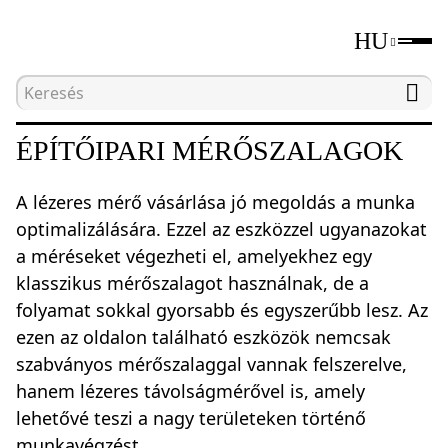
HU
Kezdőlap
Katalógus
Földmérés
Építőipar
ÉPÍTŐIPARI MÉRŐSZALAGOK
A lézeres mérő vásárlása jó megoldás a munka
optimalizálására. Ezzel az eszközzel ugyanazokat
a méréseket végezheti el, amelyekhez egy
klasszikus mérőszalagot használnak, de a
folyamat sokkal gyorsabb és egyszerűbb lesz. Az
ezen az oldalon található eszközök nemcsak
szabványos mérőszalaggal vannak felszerelve,
hanem lézeres távolságmérővel is, amely
lehetővé teszi a nagy területeken történő
munkavégzést.