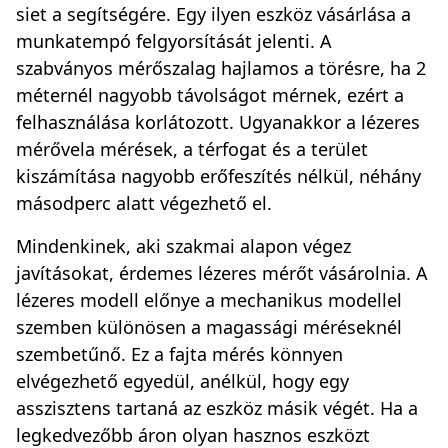
siet a segítségére. Egy ilyen eszköz vásárlása a
munkatempó felgyorsítását jelenti. A
szabványos mérőszalag hajlamos a törésre, ha 2
méternél nagyobb távolságot mérnek, ezért a
felhasználása korlátozott. Ugyanakkor a lézeres
mérővela mérések, a térfogat és a terület
kiszámítása nagyobb erőfeszítés nélkül, néhány
másodperc alatt végezhető el.
Mindenkinek, aki szakmai alapon végez
javításokat, érdemes lézeres mérőt vásárolnia. A
lézeres modell előnye a mechanikus modellel
szemben különösen a magassági méréseknél
szembetűnő. Ez a fajta mérés könnyen
elvégezhető egyedül, anélkül, hogy egy
asszisztens tartaná az eszköz másik végét. Ha a
legkedvezőbb áron olyan hasznos eszközt