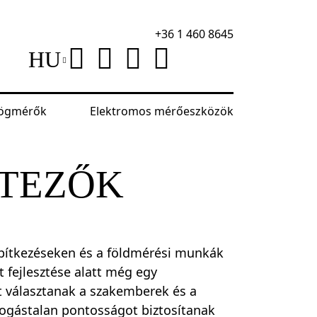
+36 1 460 8645
HU
szögmérők
Elektromos mérőeszközök
NTEZŐK
építkezéseken és a földmérési munkák
 fejlesztése alatt még egy
t választanak a szakemberek és a
fogástalan pontosságot biztosítanak