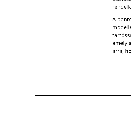
rendelk
A ponto
modelle
tartóss
amely a
arra, h