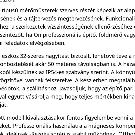
n típusú mérőműszerek szerves részét képezik az alap
ésének és a tájtervezés megtervezésének. Funkcionali
ez, a szerkezetek vízszintességének ellenőrzéséhez é
 szintezőt, ha Ön professzionális építő, földmérő vag
ni feladatok elvégzésében.
eszköz 32-szeres nagyítást biztosít, lehetővé téve a
nböztetését akár 50 méteres távolságban is. A házak
ból készülnek az IP54-es szabvány szerint. A könnyű
rögzítővel vannak felszerelve. A készletben megtalál
védőtok, a szállításhoz. Javasoljuk, hogy az építőipari
yal együtt vásárolja meg, hogy teljes mértékben kih
ját.
tt modell kiválasztásakor fontos figyelembe venni a 
leket. Professzionális használatra a mágneses kompen
k ideálisak -Rezgés során is stabil működnek. Otthoni