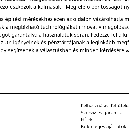
ező eszközök alkalmasak - Megfelelő pontosságot ny
s építési mérésekhez ezen az oldalon vásárolhatja me
k a megbízható technológiákat innovatív megoldáso
ágot garantálva a használatuk során. Fedezze fel a kíná
z Ön igényeinek és pénztárcájának a leginkább megfe
ogy segítsenek a választásban és minden kérdésére v
Felhasználási feltétel
Szerviz és garancia
Hírek
Különleges ajánlatok