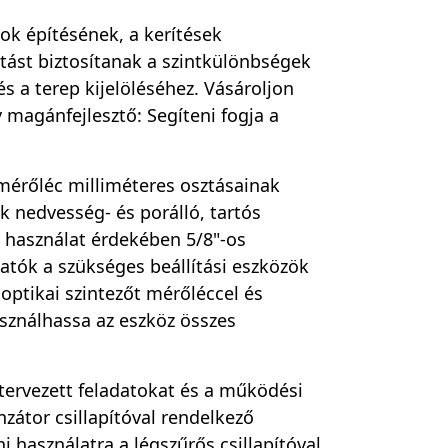
ok építésének, a kerítések
tást biztosítanak a szintkülönbségek
s a terep kijelöléséhez. Vásároljon
y magánfejlesztő: Segíteni fogja a
 mérőléc milliméteres osztásainak
 nedvesség- és porálló, tartós
 használat érdekében 5/8"-os
hatók a szükséges beállítási eszközök
 optikai szintezőt mérőléccel és
asználhassa az eszköz összes
tervezett feladatokat és a működési
zátor csillapítóval rendelkező
 használatra a légszűrős csillapítóval