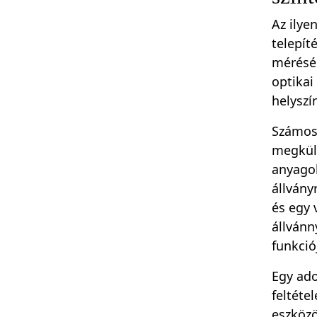
Az ilye
telepít
méréséh
optikai
helyszí
Számos 
megkülö
anyagok
állvány
és egy 
állvánn
funkció
Egy ado
feltéte
eszközö