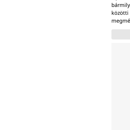
bármily
közötti
megmér