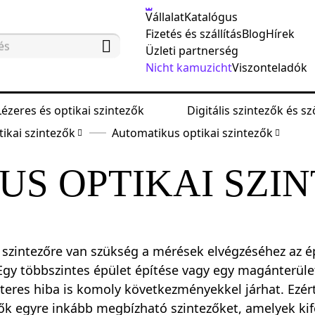
Vállalat
Katalógus
Fizetés és szállítás
Blog
Hírek
Üzleti partnerség
Nicht kamuzicht
Viszonteladók
Lézeres és optikai szintezők
Digitális szintezők és 
tikai szintezők
Automatikus optikai szintezők
S OPTIKAI SZI
 szintezőre van szükség a mérések elvégzéséhez az 
Egy többszintes épület építése vagy egy magánterület
teres hiba is komoly következményekkel járhat. Ezér
tők egyre inkább megbízható szintezőket, amelyek ki