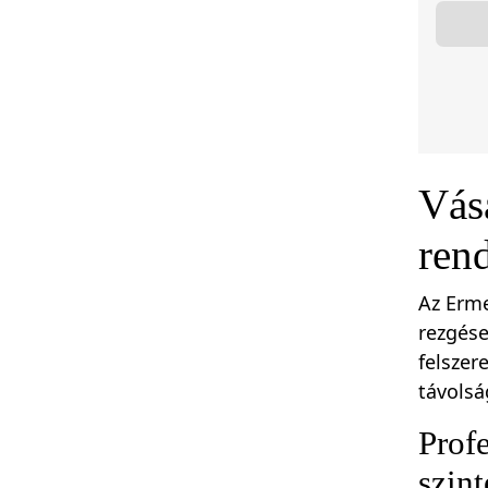
Vás
rend
Az Erme
rezgése
felszer
távolsá
Profe
szint