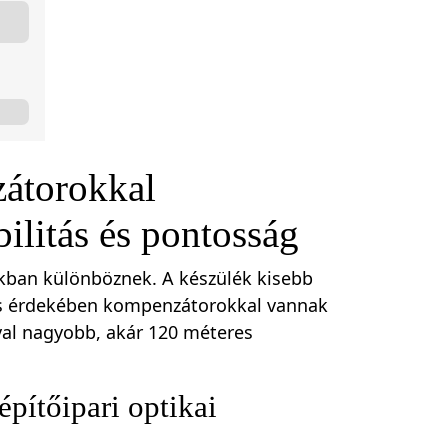
átorokkal
bilitás és pontosság
ukban különböznek. A készülék kisebb
itás érdekében kompenzátorokkal vannak
val nagyobb, akár 120 méteres
építőipari optikai