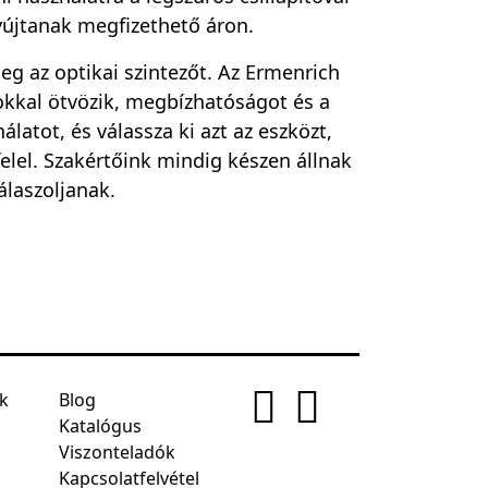
újtanak megfizethető áron.
g az optikai szintezőt. Az Ermenrich
kkal ötvözik, megbízhatóságot és a
latot, és válassza ki azt az eszközt,
lel. Szakértőink mindig készen állnak
álaszoljanak.
ek
Blog
Katalógus
Viszonteladók
Kapcsolatfelvétel