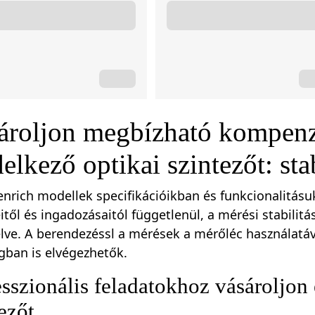
ároljon megbízható kompenz
elkező optikai szintezőt: sta
nrich modellek specifikációikban és funkcionalitás
itől és ingadozásaitól függetlenül, a mérési stabil
elve. A berendezéssl a mérések a mérőléc használatá
gban is elvégezhetők.
sszionális feladatokhoz vásároljon 
ezőt