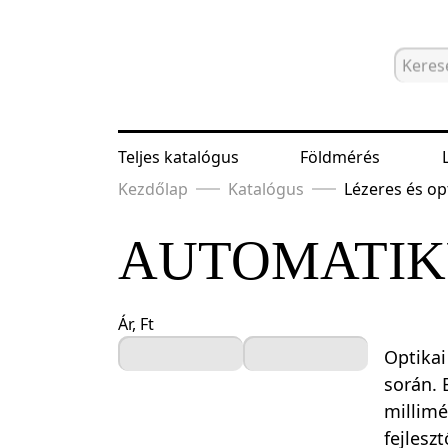
Teljes katalógus
Földmérés
Kezdőlap
Katalógus
Lézeres és op
AUTOMATIKU
Ár, Ft
Optikai
során. 
millimé
fejlesz