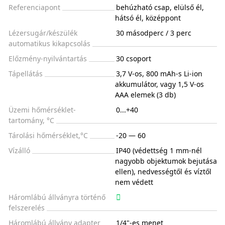
Referenciapont
behúzható csap, elülső él,
hátsó él, középpont
Lézersugár/készülék
30 másodperc / 3 perc
automatikus kikapcsolás
Előzmény-nyilvántartás
30 csoport
Tápellátás
3,7 V-os, 800 mAh-s Li-ion
akkumulátor, vagy 1,5 V-os
AAA elemek (3 db)
Üzemi hőmérséklet-
0...+40
tartomány, °C
Tárolási hőmérséklet,°C
-20 — 60
Vízálló
IP40 (védettség 1 mm-nél
nagyobb objektumok bejutása
ellen), nedvességtől és víztől
nem védett
Háromlábú állványra történő
felszerelés
Háromlábú állvány adapter
1/4"-es menet