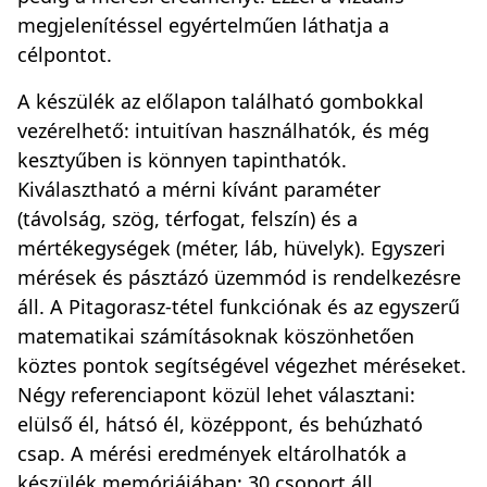
megjelenítéssel egyértelműen láthatja a
célpontot.
A készülék az előlapon található gombokkal
vezérelhető: intuitívan használhatók, és még
kesztyűben is könnyen tapinthatók.
Kiválasztható a mérni kívánt paraméter
(távolság, szög, térfogat, felszín) és a
mértékegységek (méter, láb, hüvelyk). Egyszeri
mérések és pásztázó üzemmód is rendelkezésre
áll. A Pitagorasz-tétel funkciónak és az egyszerű
matematikai számításoknak köszönhetően
köztes pontok segítségével végezhet méréseket.
Négy referenciapont közül lehet választani:
elülső él, hátsó él, középpont, és behúzható
csap. A mérési eredmények eltárolhatók a
készülék memóriájában: 30 csoport áll