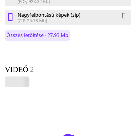
(PDF, 923.34 Kb)
Nagyfelbontású képek (zip)
(ZIP, 25.73 Mb)
Összes letöltése · 27.93 Mb
VIDEÓ
2