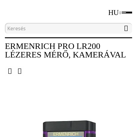
HU
Kezdőlap
Katalógus
Földmérés
Lézeres 
ERMENRICH PRO LR200
LÉZERES MÉRŐ, KAMERÁVAL