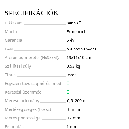
SPECIFIKÁCIÓK
Cikkszám
84653
Márka
Ermenrich
Garancia
5 év
EAN
5905555024271
A csomag méretei (HxSzxM):
19x11x10 cm
Szállítási súly
0.53 kg
Típus
lézer
Egyszeri távolságmérési mód
Keresési üzemmód
Mérési tartomány
0,5–200 m
Mértékegységek (hossz)
ft, in, m
Mérés pontossága
±2 mm
Felbontás
1 mm