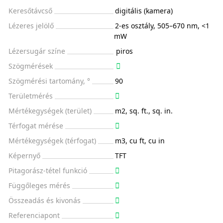
Keresőtávcső
digitális (kamera)
Lézeres jelölő
2-es osztály, 505–670 nm, <1
mW
Lézersugár színe
piros
Szögmérések
Szögmérési tartomány, °
90
Területmérés
Mértékegységek (terület)
m2, sq. ft., sq. in.
Térfogat mérése
Mértékegységek (térfogat)
m3, cu ft, cu in
Képernyő
TFT
Pitagorász-tétel funkció
Függőleges mérés
Összeadás és kivonás
Referenciapont