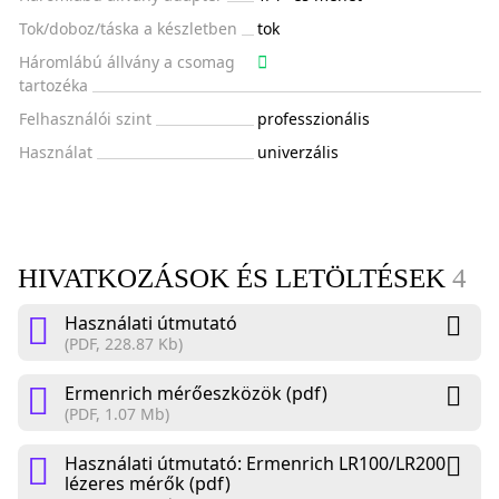
Tok/doboz/táska a készletben
tok
Háromlábú állvány a csomag
tartozéka
Felhasználói szint
professzionális
Használat
univerzális
HIVATKOZÁSOK ÉS LETÖLTÉSEK
4
Használati útmutató
(PDF, 228.87 Kb)
Ermenrich mérőeszközök (pdf)
(PDF, 1.07 Mb)
Használati útmutató: Ermenrich LR100/LR200
lézeres mérők (pdf)