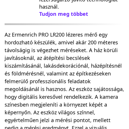
használ.
Tudjon meg többet
Az Ermenrich PRO LR200 lézeres mérő egy
hordozható készülék, amivel akár 200 méteres
távolságig is végezhet méréseket. A ház körüli
javításoknál, az átépítési becslések
kiszámításánál, lakásdekorációnál, házépítésnél
és földmérésnél, valamint az építkezéseken
felmerülő professzionális feladatok
megoldásánál is hasznos. Az eszköz sajátossága,
hogy digitális keresővel rendelkezik. A kamera
színesben megjeleníti a környezet képét a
képernyőn. Az eszköz világos színnel,
egyértelműen jelzi a mérési pontot, mellett
pedig a mérési eredményt. Ezzel a vizuális