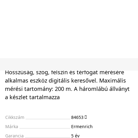
Hosszúság, szög, felszín és térfogat mérésére
alkalmas eszköz digitális keresővel. Maximális
mérési tartomány: 200 m. A háromlábú állványt
a készlet tartalmazza
Cikkszám
84653
Márka
Ermenrich
Garancia
5 év