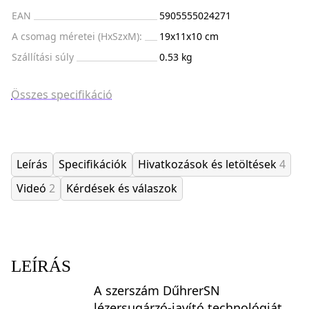
EAN
5905555024271
A csomag méretei (HxSzxM):
19x11x10 cm
Szállítási súly
0.53 kg
Összes specifikáció
Leírás
Specifikációk
Hivatkozások és letöltések
4
Videó
2
Kérdések és válaszok
LEÍRÁS
A szerszám DűhrerSN
lézersugárzó-javító technológiát