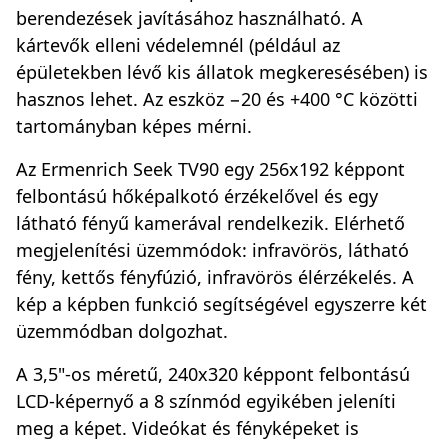
berendezések javításához használható. A
kártevők elleni védelemnél (például az
épületekben lévő kis állatok megkeresésében) is
hasznos lehet. Az eszköz −20 és +400 °C közötti
tartományban képes mérni.
Az Ermenrich Seek TV90 egy 256x192 képpont
felbontású hőképalkotó érzékelővel és egy
látható fényű kamerával rendelkezik. Elérhető
megjelenítési üzemmódok: infravörös, látható
fény, kettős fényfúzió, infravörös élérzékelés. A
kép a képben funkció segítségével egyszerre két
üzemmódban dolgozhat.
A 3,5"-os méretű, 240x320 képpont felbontású
LCD-képernyő a 8 színmód egyikében jeleníti
meg a képet. Videókat és fényképeket is