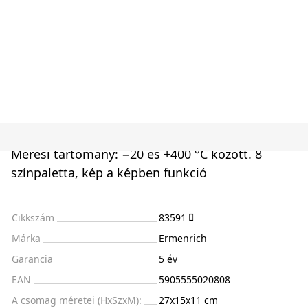
Mérési tartomány: −20 és +400 °C között. 8
színpaletta, kép a képben funkció
Cikkszám
83591
Márka
Ermenrich
Garancia
5 év
EAN
5905555020808
A csomag méretei (HxSzxM):
27x15x11 cm