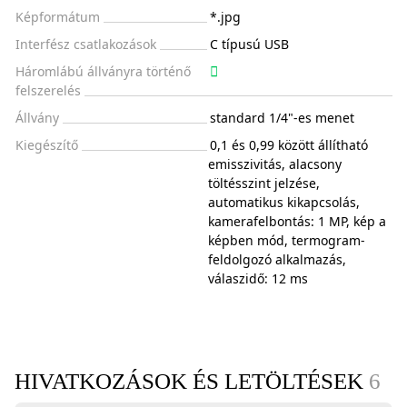
Képformátum
*.jpg
Interfész csatlakozások
C típusú USB
Háromlábú állványra történő
felszerelés
Állvány
standard 1/4"-es menet
Kiegészítő
0,1 és 0,99 között állítható
emisszivitás, alacsony
töltésszint jelzése,
automatikus kikapcsolás,
kamerafelbontás: 1 MP, kép a
képben mód, termogram-
feldolgozó alkalmazás,
válaszidő: 12 ms
HIVATKOZÁSOK ÉS LETÖLTÉSEK
6