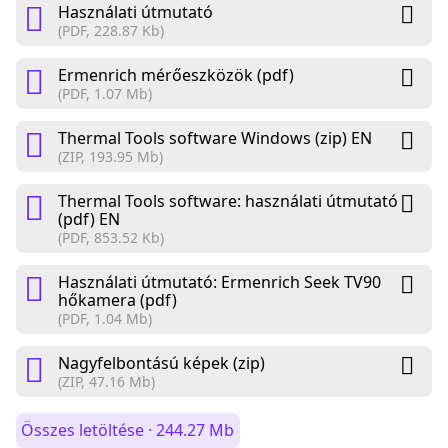
Használati útmutató
(PDF, 228.87 Kb)
Ermenrich mérőeszközök (pdf)
(PDF, 1.07 Mb)
Thermal Tools software Windows (zip) EN
(ZIP, 193.95 Mb)
Thermal Tools software: használati útmutató
(pdf) EN
(PDF, 853.52 Kb)
Használati útmutató: Ermenrich Seek TV90
hőkamera (pdf)
(PDF, 1.04 Mb)
Nagyfelbontású képek (zip)
(ZIP, 47.16 Mb)
Összes letöltése · 244.27 Mb