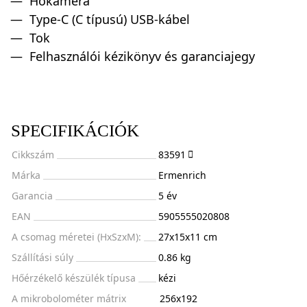
Hőkamera
Type-C (C típusú) USB-kábel
Tok
Felhasználói kézikönyv és garanciajegy
SPECIFIKÁCIÓK
Cikkszám
83591
Márka
Ermenrich
Garancia
5 év
EAN
5905555020808
A csomag méretei (HxSzxM):
27x15x11 cm
Szállítási súly
0.86 kg
Hőérzékelő készülék típusa
kézi
A mikrobolométer mátrix
256х192