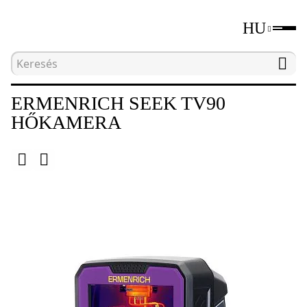
HU
Kezdőlap
Katalógus
Roncsolásmentes tesztelő
ERMENRICH SEEK TV90
HŐKAMERA