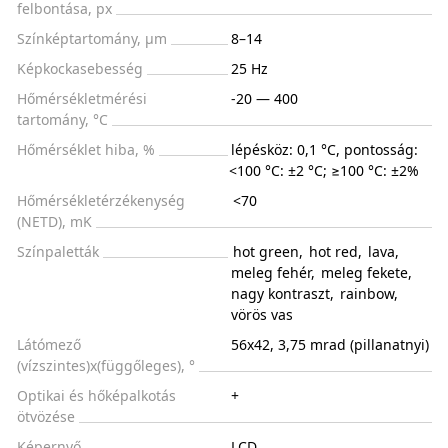
felbontása, px
Színképtartomány, μm
8–14
Képkockasebesség
25 Hz
Hőmérsékletmérési
-20 — 400
tartomány, °С
Hőmérséklet hiba, %
lépésköz: 0,1 °C, pontosság:
<100 °C: ±2 °C; ≥100 °C: ±2%
Hőmérsékletérzékenység
<70
(NETD), mK
Színpaletták
hot green
,
hot red
,
lava
,
meleg fehér
,
meleg fekete
,
nagy kontraszt
,
rainbow
,
vörös vas
Látómező
56x42, 3,75 mrad (pillanatnyi)
(vízszintes)x(függőleges), °
Optikai és hőképalkotás
+
ötvözése
Képernyő
LCD