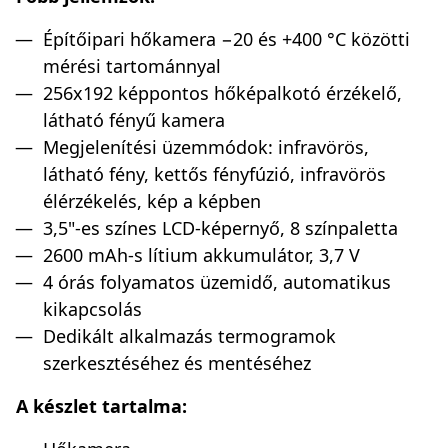
Építőipari hőkamera −20 és +400 °C közötti
mérési tartománnyal
256x192 képpontos hőképalkotó érzékelő,
látható fényű kamera
Megjelenítési üzemmódok: infravörös,
látható fény, kettős fényfúzió, infravörös
élérzékelés, kép a képben
3,5"-es színes LCD-képernyő, 8 színpaletta
2600 mAh-s lítium akkumulátor, 3,7 V
4 órás folyamatos üzemidő, automatikus
kikapcsolás
Dedikált alkalmazás termogramok
szerkesztéséhez és mentéséhez
A készlet tartalma: