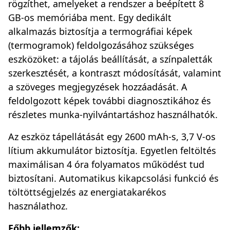
rögzíthet, amelyeket a rendszer a beépített 8
GB-os memóriába ment. Egy dedikált
alkalmazás biztosítja a termográfiai képek
(termogramok) feldolgozásához szükséges
eszközöket: a tájolás beállítását, a színpaletták
szerkesztését, a kontraszt módosítását, valamint
a szöveges megjegyzések hozzáadását. A
feldolgozott képek további diagnosztikához és
részletes munka-nyilvántartáshoz használhatók.
Az eszköz tápellátását egy 2600 mAh-s, 3,7 V-os
lítium akkumulátor biztosítja. Egyetlen feltöltés
maximálisan 4 óra folyamatos működést tud
biztosítani. Automatikus kikapcsolási funkció és
töltöttségjelzés az energiatakarékos
használathoz.
Főbb jellemzők: