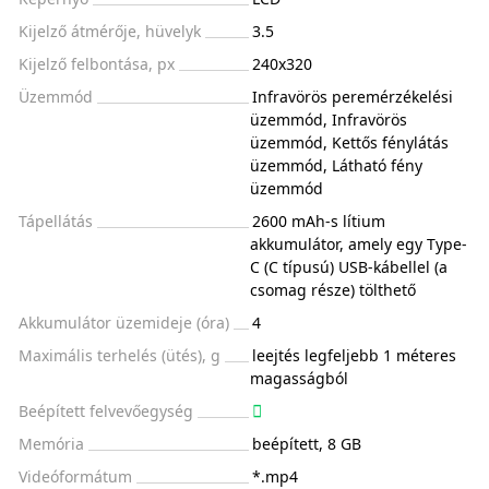
Kijelző átmérője, hüvelyk
3.5
Kijelző felbontása, px
240x320
Üzemmód
Infravörös peremérzékelési
üzemmód, Infravörös
üzemmód, Kettős fénylátás
üzemmód, Látható fény
üzemmód
Tápellátás
2600 mAh-s lítium
akkumulátor, amely egy Type-
C (C típusú) USB-kábellel (a
csomag része) tölthető
Akkumulátor üzemideje (óra)
4
Maximális terhelés (ütés), g
leejtés legfeljebb 1 méteres
magasságból
Beépített felvevőegység
Memória
beépített, 8 GB
Videóformátum
*.mp4