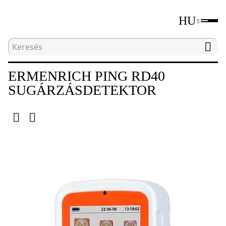
HU
Kezdőlap
Katalógus
Sugárzásdetektorok
ERMENRICH PING RD40
SUGÁRZÁSDETEKTOR