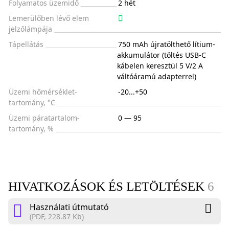
Folyamatos üzemidő
2 hét
Lemerülőben lévő elem
jelzőlámpája
Tápellátás
750 mAh újratölthető lítium-
akkumulátor (töltés USB-C
kábelen keresztül 5 V/2 A
váltóáramú adapterrel)
Üzemi hőmérséklet-
-20...+50
tartomány, °C
Üzemi páratartalom-
0 — 95
tartomány, %
HIVATKOZÁSOK ÉS LETÖLTÉSEK
6
Használati útmutató
(PDF, 228.87 Kb)