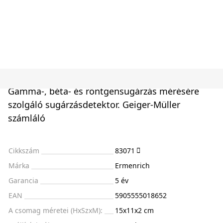
Gamma-, béta- és röntgensugárzás mérésére
szolgáló sugárzásdetektor. Geiger-Müller
számláló
Cikkszám
83071
Márka
Ermenrich
Garancia
5 év
EAN
5905555018652
A csomag méretei (HxSzxM):
15x11x2 cm