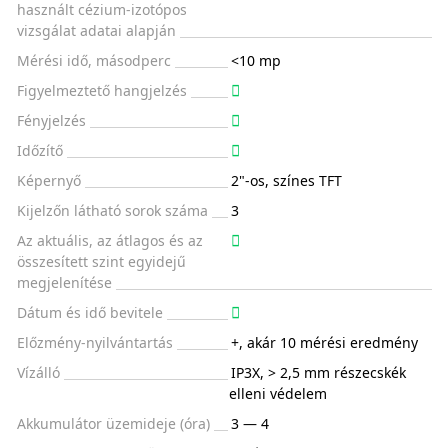
használt cézium-izotópos
vizsgálat adatai alapján
Mérési idő, másodperc
<10 mp
Figyelmeztető hangjelzés
Fényjelzés
Időzítő
Képernyő
2"-os, színes TFT
Kijelzőn látható sorok száma
3
Az aktuális, az átlagos és az
összesített szint egyidejű
megjelenítése
Dátum és idő bevitele
Előzmény-nyilvántartás
+, akár 10 mérési eredmény
Vízálló
IP3X, > 2,5 mm részecskék
elleni védelem
Akkumulátor üzemideje (óra)
3 — 4