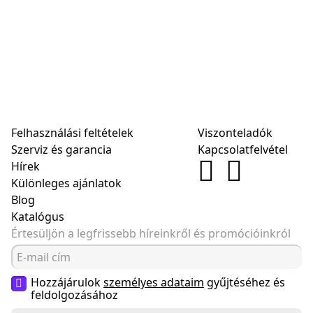
Felhasználási feltételek
Viszonteladók
Szerviz és garancia
Kapcsolatfelvétel
Hírek
Különleges ajánlatok
Blog
Katalógus
Értesüljön a legfrissebb híreinkről és promócióinkról
Hozzájárulok
személyes adataim
gyűjtéséhez és
feldolgozásához