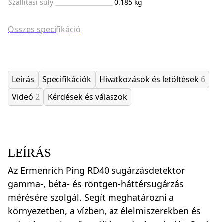
Szállítási súly
0.185 kg
Összes specifikáció
Leírás
Specifikációk
Hivatkozások és letöltések
6
Videó
2
Kérdések és válaszok
LEÍRÁS
Az Ermenrich Ping RD40 sugárzásdetektor
gamma-, béta- és röntgen-háttérsugárzás
mérésére szolgál. Segít meghatározni a
környezetben, a vízben, az élelmiszerekben és