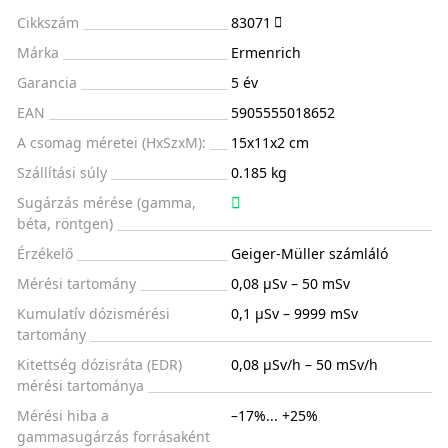
Cikkszám
83071
Márka
Ermenrich
Garancia
5 év
EAN
5905555018652
A csomag méretei (HxSzxM):
15x11x2 cm
Szállítási súly
0.185 kg
Sugárzás mérése (gamma,
béta, röntgen)
Érzékelő
Geiger-Müller számláló
Mérési tartomány
0,08 µSv – 50 mSv
Kumulatív dózismérési
0,1 µSv – 9999 mSv
tartomány
Kitettség dózisráta (EDR)
0,08 µSv/h – 50 mSv/h
mérési tartománya
Mérési hiba a
–17%... +25%
gammasugárzás forrásaként