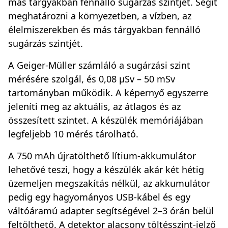
más tárgyakban fennálló sugárzás szintjét. Segít
meghatározni a környezetben, a vízben, az
élelmiszerekben és más tárgyakban fennálló
sugárzás szintjét.
A Geiger-Müller számláló a sugárzási szint
mérésére szolgál, és 0,08 µSv – 50 mSv
tartományban működik. A képernyő egyszerre
jeleníti meg az aktuális, az átlagos és az
összesített szintet. A készülék memóriájában
legfeljebb 10 mérés tárolható.
A 750 mAh újratölthető lítium-akkumulátor
lehetővé teszi, hogy a készülék akár két hétig
üzemeljen megszakítás nélkül, az akkumulátor
pedig egy hagyományos USB-kábel és egy
váltóáramú adapter segítségével 2–3 órán belül
feltölthető. A detektor alacsony töltésszint-jelző