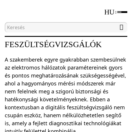
HU
Kezdőlap
Katalógus
Elektromos mérőeszközök
FESZÜLTSÉGVIZSGÁLÓK
A szakemberek egyre gyakrabban szembesülnek
az elektromos hálózatok paramétereinek gyors
és pontos meghatározásának szükségességével,
ahol a hagyományos mérési módszerek már
nem felelnek meg a szigorú biztonsági és
hatékonysági követelményeknek. Ebben a
kontextusban a digitális feszültségvizsgáló nem
csupán eszköz, hanem nélkülözhetetlen segítő
is, amely a fejlett diagnosztikai technológiákat
intuitív felülettel kombinálja.