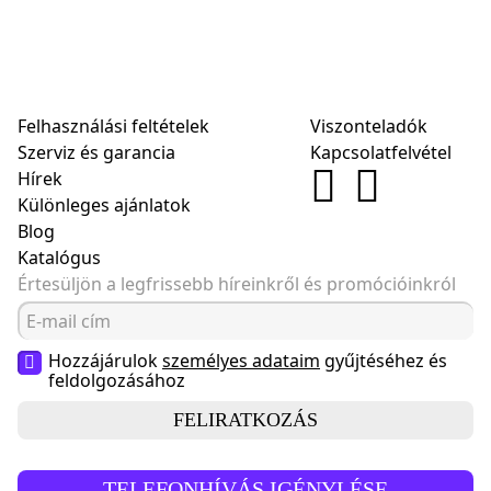
Felhasználási feltételek
Viszonteladók
Szerviz és garancia
Kapcsolatfelvétel
Hírek
Különleges ajánlatok
Blog
Katalógus
Értesüljön a legfrissebb híreinkről és promócióinkról
Hozzájárulok
személyes adataim
gyűjtéséhez és
feldolgozásához
FELIRATKOZÁS
TELEFONHÍVÁS IGÉNYLÉSE