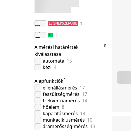
1
LEGNÉPSZERŰBB
1
ÚJ
A mérési határérték
kiválasztása
automata
15
kézi
4
Alapfunkciók
ellenállásmérés
17
feszültségmérés
17
frekvenciamérés
14
hőelem
8
kapacitásmérés
14
munkaciklusmérés
10
áramerősség-mérés
13