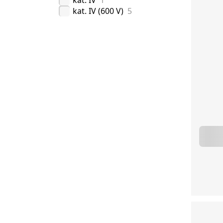
kat. IV
1
kat. IV (600 V)
5