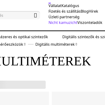
Vállalat
Katalógus
Fizetés és szállítás
Blog
Hírek
Üzleti partnerség
Nicht kamuzicht
Viszonteladók
Lézeres és optikai szintezők
Digitális szintezők és 
mérőeszközök
Digitális multiméterek
MULTIMÉTEREK