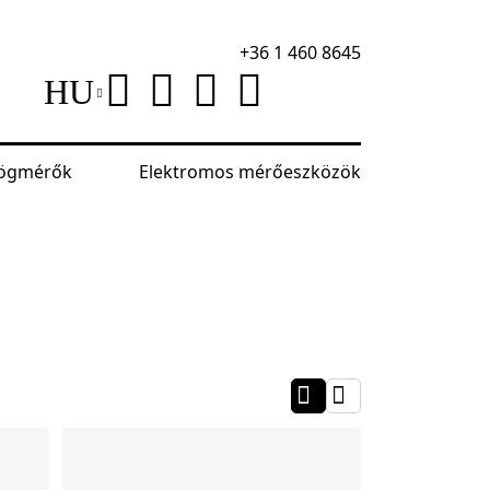
+36 1 460 8645
HU
szögmérők
Elektromos mérőeszközök