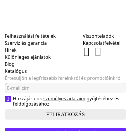
Felhasználási feltételek
Viszonteladók
Szerviz és garancia
Kapcsolatfelvétel
Hírek
Különleges ajánlatok
Blog
Katalógus
Értesüljön a legfrissebb híreinkről és promócióinkról
Hozzájárulok
személyes adataim
gyűjtéséhez és
feldolgozásához
FELIRATKOZÁS