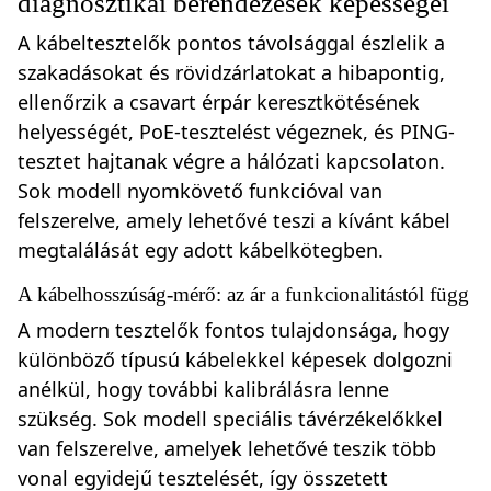
diagnosztikai berendezések képességei
A kábeltesztelők pontos távolsággal észlelik a
szakadásokat és rövidzárlatokat a hibapontig,
ellenőrzik a csavart érpár keresztkötésének
helyességét, PoE-tesztelést végeznek, és PING-
tesztet hajtanak végre a hálózati kapcsolaton.
Sok modell nyomkövető funkcióval van
felszerelve, amely lehetővé teszi a kívánt kábel
megtalálását egy adott kábelkötegben.
A kábelhosszúság-mérő: az ár a funkcionalitástól függ
A modern tesztelők fontos tulajdonsága, hogy
különböző típusú kábelekkel képesek dolgozni
anélkül, hogy további kalibrálásra lenne
szükség. Sok modell speciális távérzékelőkkel
van felszerelve, amelyek lehetővé teszik több
vonal egyidejű tesztelését, így összetett