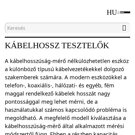
HU
Kezdőlap
Katalógus
Hálózati teszteszközök
KÁBELHOSSZ TESZTELŐK
A kábelhosszúság-mérő nélkülözhetetlen eszköz
a különböző típusú kábelvezetékekkel dolgozó
szakemberek számára. A modern eszközökkel a
telefon-, koaxiális-, hálózati- és egyéb, fém
maggal rendelkező kábelek hosszát nagy
pontossággal meg lehet mérni, de a
használatukkal számos kapcsolódó probléma is
megoldható. A megfelelő modell kiválasztása a
kábelhosszúság-mérő által alkalmazott mérési
módszertől függ. Ebben a részben kapacitás