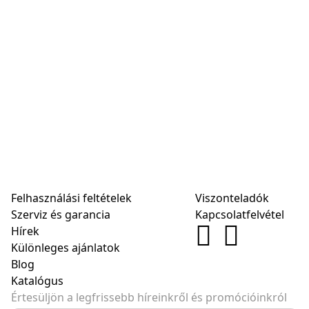
Felhasználási feltételek
Viszonteladók
Szerviz és garancia
Kapcsolatfelvétel
Hírek
Különleges ajánlatok
Blog
Katalógus
Értesüljön a legfrissebb híreinkről és promócióinkról