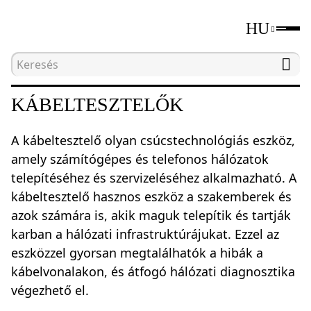
HU
Kezdőlap
Katalógus
Hálózati teszteszközök
KÁBELTESZTELŐK
A kábeltesztelő olyan csúcstechnológiás eszköz,
amely számítógépes és telefonos hálózatok
telepítéséhez és szervizeléséhez alkalmazható. A
kábeltesztelő hasznos eszköz a szakemberek és
azok számára is, akik maguk telepítik és tartják
karban a hálózati infrastruktúrájukat. Ezzel az
eszközzel gyorsan megtalálhatók a hibák a
kábelvonalakon, és átfogó hálózati diagnosztika
végezhető el.