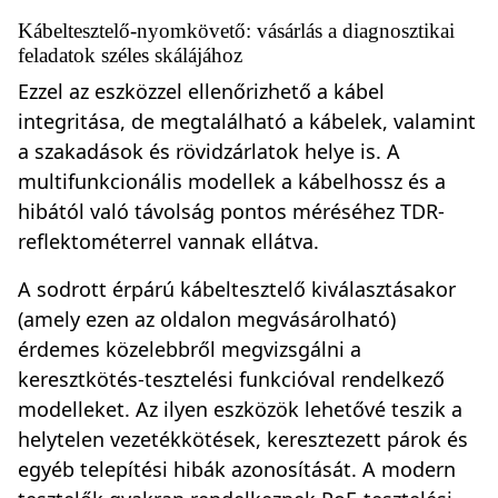
Kábeltesztelő-nyomkövető: vásárlás a diagnosztikai
feladatok széles skálájához
Ezzel az eszközzel ellenőrizhető a kábel
integritása, de megtalálható a kábelek, valamint
a szakadások és rövidzárlatok helye is. A
multifunkcionális modellek a kábelhossz és a
hibától való távolság pontos méréséhez TDR-
reflektométerrel vannak ellátva.
A sodrott érpárú kábeltesztelő kiválasztásakor
(amely ezen az oldalon megvásárolható)
érdemes közelebbről megvizsgálni a
keresztkötés-tesztelési funkcióval rendelkező
modelleket. Az ilyen eszközök lehetővé teszik a
helytelen vezetékkötések, keresztezett párok és
egyéb telepítési hibák azonosítását. A modern