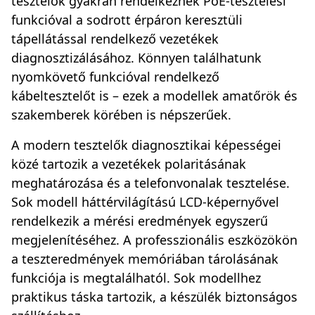
tesztelők gyakran rendelkeznek PoE-tesztelési
funkcióval a sodrott érpáron keresztüli
tápellátással rendelkező vezetékek
diagnosztizálásához. Könnyen találhatunk
nyomkövető funkcióval rendelkező
kábeltesztelőt is – ezek a modellek amatőrök és
szakemberek körében is népszerűek.
A modern tesztelők diagnosztikai képességei
közé tartozik a vezetékek polaritásának
meghatározása és a telefonvonalak tesztelése.
Sok modell háttérvilágítású LCD-képernyővel
rendelkezik a mérési eredmények egyszerű
megjelenítéséhez. A professzionális eszközökön
a teszteredmények memóriában tárolásának
funkciója is megtalálhatól. Sok modellhez
praktikus táska tartozik, a készülék biztonságos