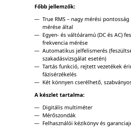
Főbb jellemzők:
True RMS – nagy mérési pontosság 
mérése által
Egyen- és váltóáramú (DC és AC) fesz
frekvencia mérése
Automatikus jelfelismerés (feszültsé
szakadásvizsgálat esetén)
Tartás funkció, rejtett vezetékek é
fázisérzékelés
Két könnyen cserélhető, szabvány
A készlet tartalma:
Digitális multiméter
Mérőszondák
Felhasználói kézikönyv és garancia