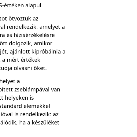
-értéken alapul.
tot ötvöztük az
al rendelkezik, amelyet a
ra és fázisérzékelésre
ött dolgozik, amikor
ét, ajánlott kipróbálnia a
 a mért értékek
tudja olvasni őket.
helyet a
ített zseblámpával van
tt helyeken is
standard elemekkel
val is rendelkezik: az
álódik, ha a készüléket