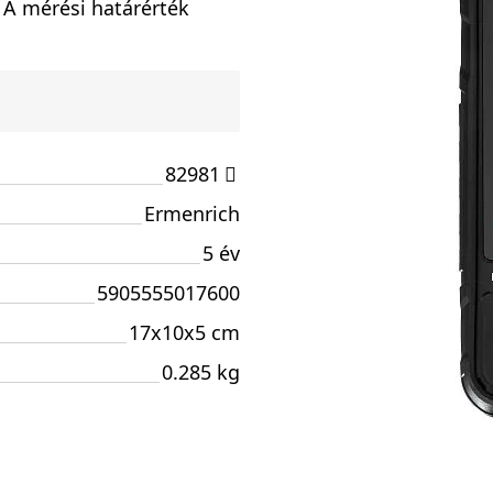
. A mérési határérték
82981
Ermenrich
5 év
5905555017600
17x10x5 cm
0.285 kg