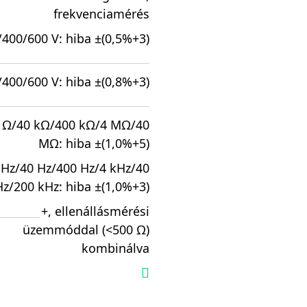
frekvenciamérés
/400/600 V: hiba ±(0,5%+3)
/400/600 V: hiba ±(0,8%+3)
 Ω/40 kΩ/400 kΩ/4 MΩ/40
MΩ: hiba ±(1,0%+5)
 Hz/40 Hz/400 Hz/4 kHz/40
z/200 kHz: hiba ±(1,0%+3)
+, ellenállásmérési
üzemmóddal (<500 Ω)
kombinálva