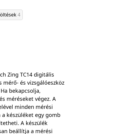
töltések
4
h Zing TC14 digitális
 mérő- és vizsgálóeszköz
. Ha bekapcsolja,
 és méréseket végez. A
elével minden mérési
 a készüléket egy gomb
etheti. A készülék
n beállítja a mérési