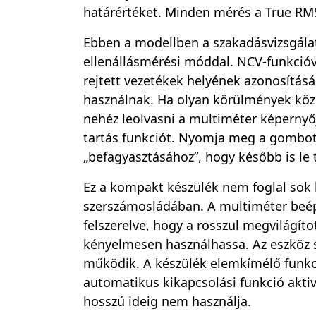
határértéket. Minden mérés a True RMS
Ebben a modellben a szakadásvizsgála
ellenállásmérési móddal. NCV-funkcióv
rejtett vezetékek helyének azonosításá
használnak. Ha olyan körülmények köz
nehéz leolvasni a multiméter képernyőj
tartás funkciót. Nyomja meg a gombot
„befagyasztásához”, hogy később is le 
Ez a kompakt készülék nem foglal sok 
szerszámosládában. A multiméter beép
felszerelve, hogy a rosszul megvilágíto
kényelmesen használhassa. Az eszköz 
működik. A készülék elemkímélő funkció
automatikus kikapcsolási funkció aktiv
hosszú ideig nem használja.