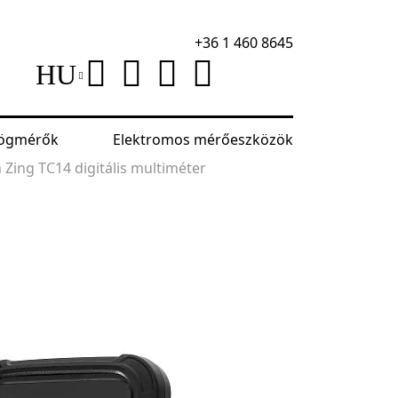
+36 1 460 8645
HU
szögmérők
Elektromos mérőeszközök
 Zing TC14 digitális multiméter