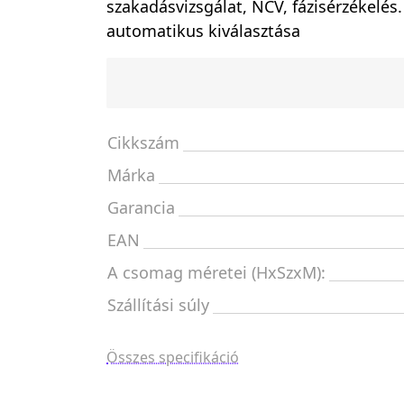
szakadásvizsgálat, NCV, fázisérzékelés
automatikus kiválasztása
Cikkszám
Márka
Garancia
EAN
A csomag méretei (HxSzxM):
Szállítási súly
Összes specifikáció