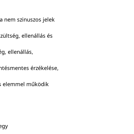
a nem szinuszos jelek
ültség, ellenállás és
g, ellenállás,
rintésmentes érzékelése,
os elemmel működik
jegy