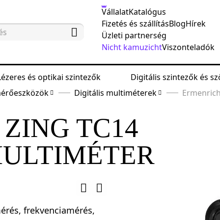
Vállalat
Katalógus
Fizetés és szállítás
Blog
Hírek
Üzleti partnerség
Nicht kamuzicht
Viszonteladók
Lézeres és optikai szintezők
Digitális szintezők és 
mérőeszközök
Digitális multiméterek
Ermenrich
ZING TC14
MULTIMÉTER
mérés, frekvenciamérés,